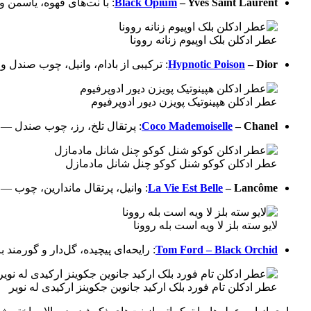
– Yves Saint Laurent
Black Opium
: با نت‌های قهوه، یاسمن 
عطر ادکلن بلک اوپیوم زنانه روونا
– Dior
Hypnotic Poison
: ترکیبی از بادام، وانیل، چوب صندل و
عطر ادکلن هپینوتیک پویزن دیور ادوپرفیوم
– Chanel
Coco Mademoiselle
: پرتقال تلخ، رز، چوب صندل —
عطر ادکلن کوکو شنل کوکو چنل شانل مادمازل
– Lancôme
La Vie Est Belle
: وانیل، پرتقال ماندارین، چوب —
لایو سته بلز لا ویه است بله روونا
Tom Ford – Black Orchid
: رایحه‌ای پیچیده، گل‌دار و گورمن
عطر ادکلن تام فورد بلک ارکید جانوین جکوینز ارکیدی له نویر