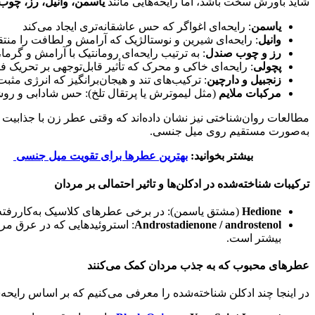
شاید باورش سخت باشد، اما رایحه‌هایی مانند
یاسمن، وانیل، رز، چوب
یاسمن
: رایحه‌ای اغواگر که حس عاشقانه‌تری ایجاد می‌کند
وانیل
: رایحه‌ای شیرین و نوستالژیک که آرامش و لطافت را منتق
رز و چوب صندل
: به ترتیب رایحه‌ای رومانتیک با آرامش و گ
پچولی
: رایحه‌ای خاکی و محرک که تأثیر قابل‌توجهی بر تحریک فی
زنجبیل و دارچین
: ترکیب‌های تند و هیجان‌برانگیز که انرژی مثب
مرکبات ملایم
(مثل لیموترش یا پرتقال تلخ): حس شادابی و روشن
مطالعات روان‌شناختی نیز نشان داده‌اند که وقتی عطر زن با جذابیت تصو
به‌صورت مستقیم روی میل جنسی.
بیشتر بخوانید:
بهترین عطرها برای تقویت میل جنسی
ترکیبات شناخته‌شده در ادکلن‌ها و تاثیر احتمالی بر مردان
Hedione
(مشتق یاسمن): در برخی عطر‌های کلاسیک به‌کاررفته و
Androstadienone / androstenol
: استروئیدهایی که در عرق م
بیشتر است.
عطرهای محبوب که به جذب مردان کمک می‌کنند
در اینجا چند ادکلن شناخته‌شده را معرفی می‌کنیم که بر اساس رای