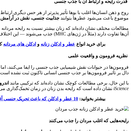
قدرت رایحه و ارتباط آن با جذب جنسی
روح و ذهن انسان‌ها اغلب با بوها تأثیر پذیرتر از هر حس دیگری ارتب
موضوع باعث می‌شود عطرها بتوانند
جذابیت جنسی، نقش در آرامش ی
مطالعات مختلف نشان داده‌اند که زنان بیشتر نسبت به رایحه مردانه ح
آن‌ها تفاوت دارند (مثلاً در ژن‌های MHC) جذب می‌شوند — این اختلاف ژنتیکی نشانه‌ای از نوع‌دوستی و سیستم ایمنی قوی‌تر است.
برای خرید انواع
عطر و ادکلن زنانه
و
ادکلن های مردانه
کل
نظریه فرومون و واقعیت علمی
دال بر تأثیر فرومون‌ها بر جذب جنسی انسانی تاکنون ثبت نشده است.
با این حال، برخی مطالعات کوچک نشان داده‌اند که ترکیبی مانند
اندروستاد
iScience
نشان داده است که رایحه بدن زنان در زمان تخمک‌گذاری می‌ت
بیشتر بخوانید:
10 عطر و ادکلن که باعث تحریک جنسی آقایان می شود؟
رایحه‌هایی که اغلب مردان را جذب می‌کنند