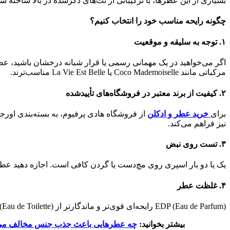
بسیاری از این عطرها، با ترکیباتی از نت‌های ذکرشده در بالا ساخته 
چگونه رایحه مناسب خود را انتخاب کنیم؟
۱. توجه به سلیقه و موقعیت
مرکباتی مانند Coco Mademoiselle یا La Vie Est Belle مناسب‌ترند.
۲. کیفیت از برند معتبر در فروشگاه‌های تأییدشده
برای
خرید عطر و ادکلن
نیز فراهم می‌کند.
۳. تست روی نبض
یک یا دو بار اسپری روی مچ‌دست یا گردن کافی است. اجازه دهید عطر با بدن شما واکنش دهد (حداقل ۱۵ دقیقه) و سپس 
۴. غلظت عطر
EDP (Eau de Parfum) رایحه‌ای قوی‌تر و ماندگارتر از EDT (Eau de Toilette) دارد. اگر می‌خواهید رایحه تا پایان شب با شما باشد، EDP گزینه بهتری است.
بیشتر بخوانید:
چه عطرهایی باعث جذب جنس مخالف می