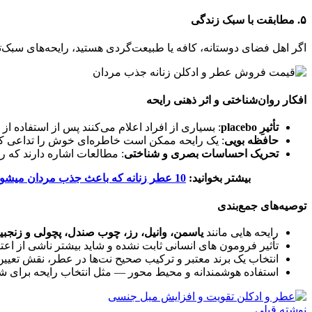
۵. مطابقت با سبک زندگی
اگر اهل فضای دوستانه، کافه یا طبیعت‌گردی هستید، رایحه‌های سبک‌ت
افکار روان‌شناختی و اثر ذهنی رایحه
تأثیرِ placebo
: بسیاری از افراد اعلام می‌کنند پس از استفاده ا
حافظه بویی
: یک رایحه ممکن است خاطره‌ای خوش را تداعی کرد
تحریک احساسات بصری و شناختی
: مطالعات اشاره دارند که ر
بیشتر بخوانید:
10 عطر زنانه که باعث جذب مردان میشود
توصیه‌های جمع‌بندی
رایحه‌ هایی مانند
یاسمن، وانیل، رز، چوب صندل، پچولی و زنجبی
تأثیر فرومون‌ های انسانی ثابت نشده و شاید بیشتر ناشی از اع
انتخاب یک برند معتبر و ترکیب صحیح نت‌ها در عطر، نقش تعیین‌ک
استفاده هوشمندانه و محیط‌ محور — مثل انتخاب رایحه برای شب ی
نوشته قبلی