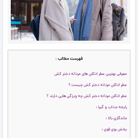
Over
فهرست مطالب :
معرفی بهترین عطر ادکلن های مردانه دختر کش
عطر ادکلن مردانه دختر کش چیست ؟
چه
ود
نس
عطر ادکلن مردانه دختر کش چه ویژگی هایی دارند ؟
را
رایحه جذاب و گیرا :
ی
ود
سیا
ماندگاری بالا :
س
س
را
را
پخش بوی قوی :
ت
ت
2,80
یرو
تومان
2,400,000
تومان
ت