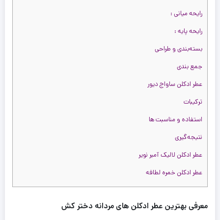
رایحه میانی :
رایحه پایه :
بسته‌بندی و طراحی
جمع‌ بندی
عطر ادکلن ساواج دیور
ت
ت
47,50
تومان
43,200,000
تومان
ترکیبات
ست
43,200,000 تومان
47,500,000 تومان
نیوم
استفاده و مناسبت‌ ها
ود
ت
نتیجه‌گیری
عطر ادکلن لالیک آمبر نویر
ت
ریم
عطر ادکلن خمره لطافه
ل
ت
ت
45,99
تومان
42,500,000
تومان
معرفی بهترین عطر ادکلن های مردانه دختر کش
42,500,000 تومان
45,990,000 تومان