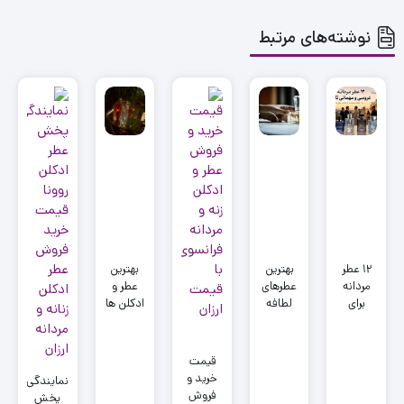
نوشته‌های مرتبط
۱۲ عطر
بهترین
بهترین
مردانه
عطرهای
عطر و
برای
لطافه
ادکلن ها
عروسی و
برای
برای
مهمانی
آقایان و
تقویت و
تابستانی
بانوان
افزایش
قیمت
با پخش
میل
خرید و
نمایندگی
بوی بالا
جنسی
فروش
پخش