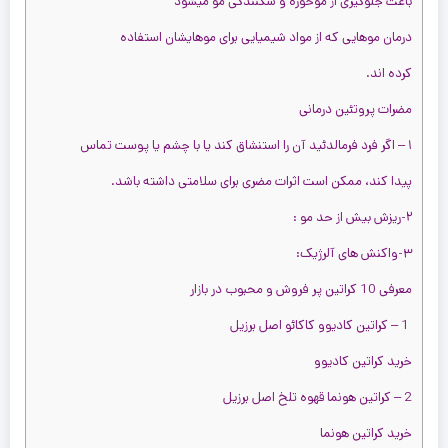
باعث جلوگیری از موخوره و شکنندگی مو میشود
درمان موهایی که از مواد شیمیایی برای موهایشان استفاده
کرده اند.
مضرات پروتئین درمانی
۱ – اگر فرد فرمالدئید آن را استنشاق کند یا با چشم یا پوست تماس
ت
ت
47,50
تومان
43,200,000
تومان
پیدا کند، ممکن است اثرات مضری برای سلامتی داشته باشد.
ست
43,200,000 تومان
47,500,000 تومان
۲-ریزش بیش از حد مو :
نیوم
ود
۳-واکنش های آلرژیک:
ت
معرفی 10 کراتین پر فروش و محبوب در بازار
1 – کراتین کادیوو کاکائو اصل برزیل
ت
ریم
خرید کراتین کادیوو
ل
ت
ت
45,99
تومان
42,500,000
تومان
2 – کراتین هونما قهوه تلخ اصل برزیل
42,500,000 تومان
45,990,000 تومان
خرید کراتین هونما