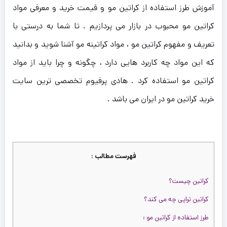
آموزش طرز استفاده از کراتین مو و قیمت خرید و معرفی مواد
کراتین مو محبوب در بازار می پردازیم . تا شما به درستی با
تعریف و مفهوم کراتین مو ، مواد کراتینه مو آشنا شوید و بدانید
که این مواد چه کاربرد هایی دارد ، چگونه و چرا باید از مواد
کراتین مو استفاده کرد . هادی پرفیوم تخصصی ترین سایت
خرید کراتین مو در ایران می باشد .
چه
ود
نس
فهرست مطالب :
را
ی
ود
کراتین چیست؟
سیا
س
کراتین تراپی چه می کند؟
س
را
را
ت
ت
2,80
یرو
تومان
2,400,000
تومان
طرز استفاده از کراتین مو :
ت