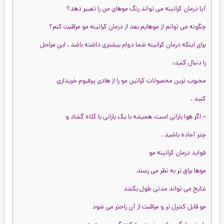
را
آیا درمان کراتینه می تواند رنگ موهای من را تغییر دهد؟
را
2,400,000 تومان
2,800,000 تومان
س
چگونه می توانم از موهایم بعد از درمان کراتینه مو مراقبت کنم؟
س
برای اینکه درمان کراتینه شما دوام بیشتری داشته باشد ، این مراحل
را
را دنبال کنید:
محبوب ترین محصولات کراتین مو را از هادی پرفیوم خریداری
کنید .
– اگر هوا بارانی است، همیشه با یک بارانی با کلاه گشاد و
چتر آماده باشید .
فواید درمان کراتینه مو
موها براق تر به نظر می رسند
نتایج می تواند مدتی طول بکشد
مو قابل کنترل تر و مراقبت از آن راحتر می شود