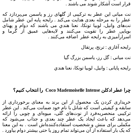
قرار است آشکار شوند می باشند .
نت میانی این عطر به ترکیبی از گلهای رز و یاسمن می‌پردازد که
عطر را به مرحله بعدی هدایت می‌کند . رایحه پایه این عطر شامل
نت‌های وانيل، لوبيا تونکا، نعنا هندي می باشند که دوام و پهنای
بویایی عطر را تقویت می‌کنند و لایه‌هایی عمیق از گرما و
اسرارآمیزی به رایحه عطر اضافه می‌کنند .
رایحه آغازی : ترنج، پرتقال
نت میانی : گل رز، ياسمن بزرگ گيا
رایحه پایانی : وانيل، لوبيا تونکا، نعنا هندي
چرا عطر ادکلن Coco Mademoiselle Intense را انتخاب کنیم؟
خریداری کردن یک محصول از این برند به معنای برخورداری از
سابقه و کیفیتی است که شانل با نام خود ضمانت می‌کند .
این عطر
ترکیبی منحصربه‌فرد از نوت‌های گلی، میوه‌ای و چوبی را ارائه
می‌دهد که باعث ایجاد یک عطر چند بعدی و جذاب می‌شود که
مکملی برای منش و شخصیت استفاده‌کننده‌اش است . به این معنا
که یک بار استفاده از آن می‌تواند تمام روز یا حتی بیشتر دوام بیاورد .