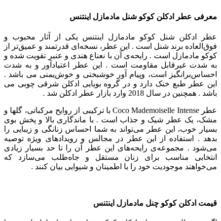
معرفی عطر ادکلن کوکو شنل مادمازل اینتنس
عطر ادکلن شنل کوکو مادمازل اینتنس یکی از آثار محبوب و
فوق‌العاده برند شنل است . این عطر، نسخه‌ای قدرتمند و عمیق‌تر از
کوکو مادمازل است . رایحه‌ی آن با نعناع هندی و عنبر تقویت شده و
به شدت غیرقابل مقاومت است . این عطر اعتیادآور و به شدت
احساس‌برانگیز است، وپیام آور خوشبختی و خوش‌یمنی می باشد .
این عطر طبع خنک دارد و در گروه بویایی ادکلن شرقی چوبی می
باشد . همچنین در سال 2018 وارد بازار عطر ادکلن شد .
عطر Coco Mademoiselle Intense با ترکیبی از روایح مرکباتی، گلها و
مشک، یک عطر شیک و جذاب است . با ماندگاری بالا و پخش بوی
بسیار خوب، این عطر می‌تواند به شما احساس زنانگی و زیبایی را
بدهد . استفاده از این عطر در مجالس و رویدادهای ویژه توصیه
می‌شود .
مجموعه‌ی رایحه‌های این عطر آن را تا حد بسیار زیادی
انتخابی مناسب برای زنان مستقل و جاه‌طلب می‌سازد که
می‌خواهند موجودیت خود را با اطمینان و شیوایی بیان کنند .
قیمت ادکلن کوکو چنل مادمازل اینتنس