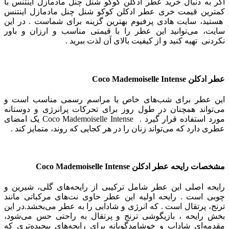
اگر به دنبال خرید عطر ادکلن کوکو شنل چنل مادمازل اینتنس با
کمترین قیمت خری عطر ادکلن کوکو شنل چنل مادمازل اینتنس
هستید، سایت هادی پرفیوم بهترین گزینه برای شماست . در این
سایت، می‌توانید این عطر را با قیمتی مناسب و ارزان و باور
نکردنی تهیه کنید و از کیفیت بالای آن لذت ببرید .
عطر ادکلن Coco Mademoiselle Intense
این عطر برای شب‌های خاص یا مراسم رسمی مناسب است و
می‌تواند همچنان در طول روز برای تحرکات پرانرژی و دوستانه
مورد استفاده قرار گیرد . Coco Mademoiselle Intense یک امضای
عطری دارد که می‌تواند زنان را در هر کجایی که روند، متمایز کند .
مشخصات رایحه عطر ادکلن Coco Mademoiselle Intense
رایحه اصلی این عطر شامل ترکیبی از رایحه‌های گلی، شیرین و
چوبی است . رایحه اولیه این عطر حاوی نت‌های مرکباتی مانند
ترنج، پرتقال است .
که انرژی و شادابی را به عطر می‌بخشد.در این
بخش رایحه ، بازیگوشی ترنج و پرتقال به راحتی حس می‌شود،
مقدمه‌ای شاداب و خوشامدگویانه برای رایحه‌های پیچیده‌تری که