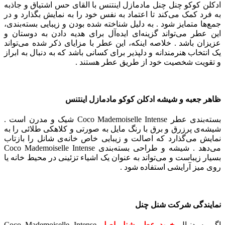
ادکلن کوکو چنل چنل مادمازل اینتنس با القای حس اشتیاق و جاذبه
به فرد کمک می‌کند تا اعتماد به نفس خود را به نمایش بگذارد و در
جمع‌ها متمایز شود .
به دلیل شناخته شده بودن و زیبایی بسته‌بندی،
این عطر می‌تواند گزینه‌ای ایده‌آل برای هدیه دادن به دوستان و
عزیزان باشد .
خلاصه اینکه، این عطر با مزایای ذکر شده می‌تواند
یک انتخاب هنرمندانه و دلپذیر برای کسانی باشد که به دنبال به ابراز
و تقویت شخصیت خود از طریق عطر هستند .
ظاهر جعبه و شیشه ادکلن کوکو مادمازل اینتنس
بسته‌بندی عطر Coco Mademoiselle Intense شیک و مدرن است .
شیشه‌ی پرزرق و برق با رنگ مایل به صورتی و کلاهکی طلائی را به
نمایش می‌گذارد که اصالت و زیبایی خاص خانه‌ی شانل را بازتاب
می‌دهد .
شیشه و طراحی بسته‌بندی Coco Mademoiselle Intense
بسیار زیباست و می‌تواند به عنوان یک اشیاء تزئینی در محیط خانه یا
روی میز آرایشی استفاده شود .
نمایندگی شرکت شنل چنل
اگر به دنبال
خرید عطر شنل اصل
Coco Mademoiselle Intense