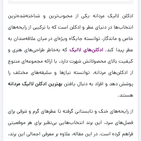
Over
ادکلن لالیک مردانه یکی از محبوب‌ترین و شناخته‌شده‌ترین
انتخاب‌ها در دنیای عطر و ادکلن است که با ترکیبی از رایحه‌های
خاص و ماندگار، توانسته جایگاه ویژه‌ای در میان علاقه‌مندان به
عطر پیدا کند.
ادکلن‌های لالیک
که به‌خاطر طراحی‌های هنری و
کیفیت بالای محصولاتش شهرت دارد، با ارائه مجموعه‌ای متنوع
از ادکلن‌های مردانه، توانسته نیازها و سلیقه‌های مختلف را
پوشش دهد و افراد به دنبال یافتن
بهترین ادکلن لالیک مردانه
چه
ود
هستند.
نس
را
از رایحه‌های خنک و تابستانی گرفته تا عطرهای گرم و شرقی برای
ی
ود
سیا
فصل‌های سرد، این برند انتخاب‌هایی بی‌نظیر برای هر موقعیتی
س
س
را
را
فراهم کرده است. در این مقاله، علاوه بر معرفی اجمالی این برند،
ت
ت
2,80
یرو
تومان
2,400,000
تومان
ت