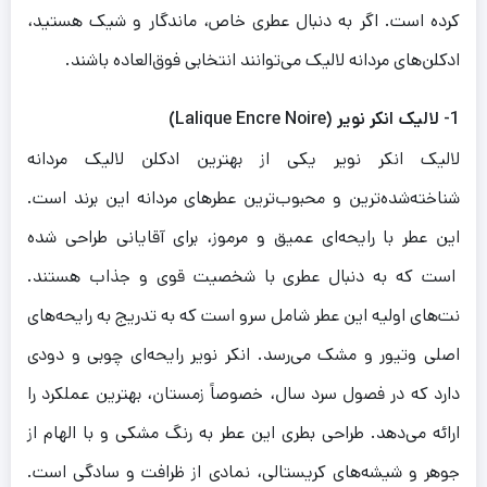
کرده است. اگر به دنبال عطری خاص، ماندگار و شیک هستید،
ش
ادکلن‌های مردانه لالیک می‌توانند انتخابی فوق‌العاده باشند.
ت
1- لالیک انکر نویر (Lalique Encre Noire)
لالیک انکر نویر یکی از بهترین ادکلن لالیک مردانه
شناخته‌شده‌ترین و محبوب‌ترین عطرهای مردانه این برند است.
این عطر با رایحه‌ای عمیق و مرموز، برای آقایانی طراحی شده
یس
است که به دنبال عطری با شخصیت قوی و جذاب هستند.
نت‌های اولیه این عطر شامل سرو است که به تدریج به رایحه‌های
ت
ت
13,00
تومان
10,500,000
تومان
اصلی وتیور و مشک می‌رسد. انکر نویر رایحه‌ای چوبی و دودی
ومیس
13,000,000 تومان
10,500,000 تومان
دارد که در فصول سرد سال، خصوصاً زمستان، بهترین عملکرد را
ومیس
ود
یس
ارائه می‌دهد. طراحی بطری این عطر به رنگ مشکی و با الهام از
ئیز
جوهر و شیشه‌های کریستالی، نمادی از ظرافت و سادگی است.
یوز