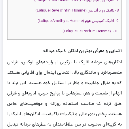
7- لالیک پور هوم لیوینگ (Lalique Pour Homme Lion)
8- لالیک رِو د اَندلس (Lalique Rêve d’Infini Homme)
9- لالیک آمیتیس هوم (Lalique Amethyst Homme)
10- (Lalique Le Parfum Homme)
ت
ت
47,50
تومان
43,200,000
تومان
آشنایی و معرفی بهترین ادکلن لالیک مردانه
ادکلن‌های مردانه لالیک با ترکیبی از رایحه‌های لوکس، طراحی
ست
43,200,000 تومان
47,500,000 تومان
نیوم
ود
منحصربه‌فرد و ماندگاری بالا، انتخابی ایده‌آل برای آقایانی هستند
ت
که به دنبال جذابیت و وقار در استایل خود هستند. این برند با
الهام از طبیعت و هنر، عطرهایی با روایح چوبی، ادویه‌ای و شرقی
ت
ریم
خلق کرده که مناسب استفاده روزانه و موقعیت‌های خاص
ل
ت
ت
45,99
تومان
42,500,000
تومان
هستند. پخش بوی عالی و ترکیبات باکیفیت، ادکلن‌های لالیک را
به گزینه‌ای محبوب در بین علاقه‌مندان به عطرهای مردانه تبدیل
42,500,000 تومان
45,990,000 تومان