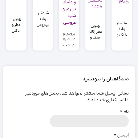
۵ ادکلن
زنانه
بهترین
۱۰ عطر
پرفروش
عطر و
بهترین
زنانه
فراگرنس
ادکلن
عطر زنانه
عروس و
خنک و
ورد برای
پرفروش
خنک و
داماد ها
ماندگار
استفاده
بازار ایران
شیرین
در شب
برای
روزانه
| زنانه و
برای
عروسی
تابستان
مردانه
تابستان
تان این
۱۴۰۵
1405
عطرها
بزنید!
دیدگاهتان را بنویسید
نشانی ایمیل شما منتشر نخواهد شد.
بخش‌های موردنیاز
علامت‌گذاری شده‌اند
*
نام
*
ایمیل
*