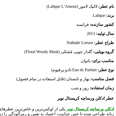
نام عطر:
لالیک لامور (Lalique L’Amour)
برند:
Lalique
کشور سازنده:
فرانسه
سال تولید:
2013
طراح عطر:
Nathalie Lorson
گروه بویایی:
گلدار چوبی مُشکی (Floral Woody Musk)
مناسب برای:
بانوان
نوع عطر:
Eau de Parfum (ادو پرفیوم)
فصل مناسب:
بهار و تابستان (قابل استفاده در تمام فصول)
زمان استفاده:
روز و شب
عطر ادکلن ورساچه کریستال نویر
ادکلن ورساچه کریستال نویر
یکی از لوکس‌ترین و خاص‌ترین عطرهای ب
زنانه طراحی شده تا حس جذابیت، اعتماد به نفس و رمزآلودگی را در ب