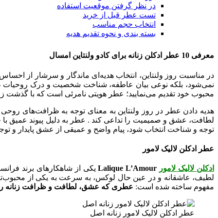
در نظر گرفتن موقعیت استفاده
تست عطر قبل از خرید
انتخاب حجم مناسب
بسته‌ بندی و نحوه تقدیم هدیه
معرفی 10 عطر ادکلن زنانه برای کادو ولنتاین امسال
در مناسبت روز ولنتاین، انتخاب هدیه‌ای ماندگار و سرشار از احساس 
نمی‌شود، بلکه نوعی بیان عاطفه، شناخت شخصیت و درک روحیات طرف
محبوب خود تقدیم می‌نمایید؛ عطر هویتی نامرئی است که با گذشت زمان
هدیه دادن عطر در روز ولنتاین به معنای توجه به ظرافت‌های روح
لطافت، عشق و صمیمیت را تداعی کند . عطر به دلیل پیوند عمیق با 
توجه و شناخت انتخاب شود، پیام واضح و عمیقی از عشق پایدار و توج
عطر ادکلن لالیک لامور
ادکلن لالیک لامور
Lalique L’Amour
یکی از شاهکارهای برند فران
لطیف، عاشقانه و در عین حال لوکس، به‌ سرعت به یکی از محبوب‌ترین عطرهای زنانه دنیا ت
مفهوم ساخته شده است:
عطری که عشق، لطافت و ظرافت زنانه را 
عطر ادکلن لالیک لامور زنانه اصل