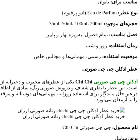
مناسب برای:
بانوان
نوع عطر:
Eau de Parfum (ادو پرفیوم)
حجم‌های موجود:
35ml، 50ml، 100ml، 200ml
فصل مناسب:
تمام فصول، به‌ویژه بهار و پاییز
زمان استفاده:
روز و شب
موقعیت استفاده:
رسمی، مهمانی‌ها و مجالس خاص
عطر ادکلن چی چی صورتی
ادکلن چی چی صورتی
Chi Chi
یکی از عطرهای محبوب و دخترانه از 
است. این عطر با بطری شفاف و درپوش صورتی‌رنگ، نمادی از لطافت،
درعین‌حال ماندگار برای استفاده روزانه، مهمانی‌های دوستانه و موق
را به ارمغان می‌آورد .
خرید عطر ادکلن چی چی chichi زنانه صورتی ارزان
نام محصول:
چی چی صورتی Chi Chi
برند:
ساپیل