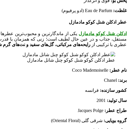
پخش بو:
قوی و اثرگذار
غلظت:
Eau de Parfum (ادو پرفیوم)
عطر ادکلن شنل کوکو مادمازل
ادکلن شنل کوکو مادمازل
یکی از ماندگارترین و محبوب‌ترین عطرها
مستقل، جذاب و در عین حال لطیف است؛ زنی که همزمان با قدرت و
عطری با ترکیبی از
رایحه‌های مرکباتی، گل‌های سفید و نت‌های گرم
عطر ادکلن کوکو شنل کوکو چنل شانل مادمازل
نام عطر:
Coco Mademoiselle
برند:
Chanel
کشور سازنده:
فرانسه
سال تولید:
2001
طراح عطر:
Jacques Polge
گروه بویایی:
شرقی گلی (Oriental Floral)