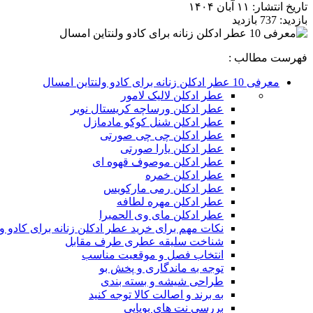
تاریخ انتشار:
۱۱ آبان ۱۴۰۴
بازدید:
737 بازدید
فهرست مطالب :
معرفی 10 عطر ادکلن زنانه برای کادو ولنتاین امسال
عطر ادکلن لالیک لامور
عطر ادکلن ورساچه کریستال نویر
عطر ادکلن شنل کوکو مادمازل
عطر ادکلن چی چی صورتی
عطر ادکلن یارا صورتی
عطر ادکلن موصوف قهوه ای
عطر ادکلن خمره
عطر ادکلن رمی مارکویس
عطر ادکلن مهره لطافه
عطر ادکلن مای وی الحمبرا
نکات مهم برای خرید عطر ادکلن زنانه برای کادو و
شناخت سلیقه عطری طرف مقابل
انتخاب فصل و موقعیت مناسب
توجه به ماندگاری و پخش بو
طراحی شیشه و بسته‌ بندی
به برند و اصالت کالا توجه کنید
بررسی نت‌ های بویایی