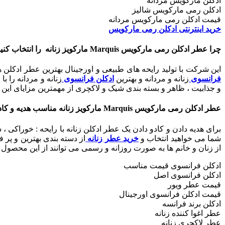
ادکلن مارکویس مردانه
ادکلن رمی مارکویس شالیز
قیمت ادکلن رمی مارکویس مردانه
خرید اینترنتی ادکلن رمی مارکویس
چرا
عطر ادکلن رمی مارکویس Marquis مارکویز زنانه را انتخاب کنیم ؟
این شرکت با تولید رایحه های طبیعی و اورجینال بهترین عطر ادکلن ه
فرانسوی
زنانه و مردانه و بهترین
ادکلن فرانسوی
زنانه و مردانه را 
و جذابیت ، ظاهر و بسته بندی شیک و لاکچری از مهمترین مزایای ای
عطر ادکلن رمی مارکویس Marquis مارکویز زنانه مناسب هدیه و کادو تولد
برای هدیه دادن و کادو دادن یک عطر ادکلن زنانه با رایحه : خوراکی 
شما می خواهید انتخاب و
خرید عطر زنانه
از دسته بندی بهترین و پر
از زنان و خانم ها به صورت روزانه و رسمی می توانند از این محصول
ادکلن فرانسوی قیمت مناسب
ادکلن فرانسوی اصل
قیمت عطر ویور
قیمت ادکلن فرانسوی اورجینال
ادکلن برند فرانسه
عطر اغوا کننده زنانه
عطر لاکچری زنانه