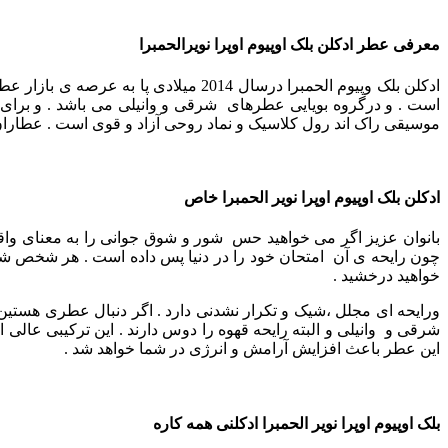
معرفی عطر ادکلن بلک اوپیوم اوپرا نویرالحمبرا
ادکلن بلک وپیوم الحمبرا درسال 2014 
است . و درگروه بویایی عطرهای شرقی و وانیلی می باشد . و برا
موسیقی راک اند رول کلاسیک و نماد روحی آزاد و قوی است .
عطاران 
ادکلن بلک اوپیوم اوپرا نویر الحمبرا خاص
بانوان عزیز اگر می خواهید حس شور و شوق جوانی را به معنای واق
چون رایحه ی آن امتحان خود را در دنیا پس داده است .
هر شخص شیک پ
خواهید درخشید .
ورایحه ای مجلل ،شیک و تکرار نشدنی دارد .
اگر دنبال عطری هستین 
شرقی و وانیلی و البته رایحه قهوه را دوس دارند .
این ترکیبی عالی ا
این عطر باعث افزایش آرامش و انرژی در شما خواهد شد .
بلک اوپیوم اوپرا نویر الحمبرا
ادکلنی همه کاره