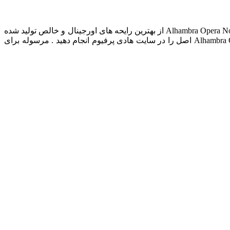
عطر ادکلن Alhambra Opera Noire دارای رایحه : گرم و تند است . ادکلن فوق دارای بهترین کیفیت ماندگاری و پخش بو می باشد . ادکلن Alhambra Opera Noire از بهترین رایحه های اورجینال و خالص تولید شده
است . قیمت ادکلن Alhambra Opera Noire با مناسب ترین نرخ در بازار در دسترس شما می باشد . شما می توانید خرید ادکلن Alhambra Opera Noire اصل را در سایت هادی پرفیوم انجام دهید . مرسوله برای