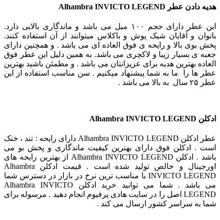
هدیه دادن عطر
Alhambra INVICTO LEGEND
این عطر دارای حجم ۱۰۰ میل می باشد و ماندگاری بالایی دارد.
بانوان و آقایان شیک پوش و باکلاس میتوانند از آن استفاده کنند.
پخش بوی بالا و رایحه ی فوق العاده ای می باشد . و همچنین دارای
جعبه ی بسیار زیبا و لاکچری می باشد. به همین دلیل این عطر فوق
العاده بهترین هدیه برای عزیزانتان می باشد . و مطمئن باشید بهترین
عطر ها را ما به شما پیشنهاد میکنیم . سن مناسب استفاده از این
عطر ۲۵ سال به بالا می باشد .
ادکلن Alhambra INVICTO LEGEND
عطر ادکلن Alhambra INVICTO LEGEND دارای رایحه : تند ، خنک
است . ادکلن فوق دارای بهترین کیفیت ماندگاری و پخش بو می
باشد . ادکلن Alhambra INVICTO LEGEND از بهترین رایحه های
اورجینال و خالص تولید شده است . قیمت ادکلن Alhambra
INVICTO LEGEND با مناسب ترین نرخ در بازار در دسترس شما
می باشد . شما می توانید خرید ادکلن Alhambra INVICTO
LEGEND اصل را در سایت هادی پرفیوم انجام دهید . مرسوله برای
شما به سراسر کشور ارسال می کند .