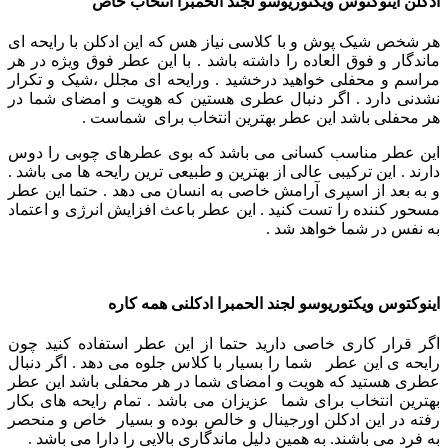
ادکلن اینوکتوس ویکتوریوسو لجند الحمبرا انتخاب خاص
هر شخص شیک پوش و با کلاسی نیاز هس که این ادکلن با رایحه ای
ماندگار و فوق العاده را داشته باشد .
با این عطر فوق ویژه در هر
مراسم و محفلی خواهید درخشید . ورایحه ای مجلل ،شیک و تکرار
نشدنی دارد .
اگر دنبال عطری هستین که هویت و امضای شما در
هر محفلی باشد این عطر بهترین انتخاب برای شماست .
این عطر مناسب کسانی می باشد که بوی عطرهای چوبی را دوس
دارند .
این ترکیبی عالی از بهترین و طبیعی ترین رایحه ها می باشد .
و به بعد از اسپری آرامش خاصی به انسان می دهد . حتما این عطر
مسحور کننده را تست کنید .
این عطر باعث افزایش انرژی و اعتماد
به نفس در شما خواهد شد .
اینوکتوس ویکتوریوسو لجند الحمبرا
ادکلنی همه کاره
اگر قرار کاری خاصی دارید حتما از این عطر استفاده کنید چون
رایحه ی این عطر شما را بسیار با کلاس جلوه می دهد .
اگر دنبال
عطری هستید که هویت و امضای شما در هر محفلی باشد این عطر
بهترین انتخاب برای شما عزیزان می باشد .
تمام رایحه های بکار
رفته در این ادکلن اورجینال و خالص بوده و بسیار خاص و منحصر
به فرد می باشند. به همین دلیل ماندگاری بالایی را دارا می باشد .