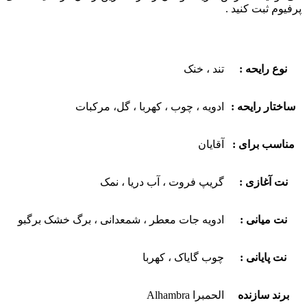
پرفیوم ثبت کنید .
نوع رایحه :
تند ، خنک
ساختار رایحه :
ادویه ، چوب ، کهربا ، گل، مرکبات
مناسب برای :
آقایان
نت آغازی :
گریپ فروت ، آب دریا ، نمک
نت میانی :
ادویه جات معطر ، شمعدانی ، برگ خشک برگبو
نت پایانی :
چوب گایاک ، کهربا
برند سازنده
الحمبرا Alhambra