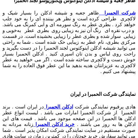
ظاهر جعبه و شیشه ادکلن اینوکتوس ویکتوریوسو لجند الحمبرا
شرکت الحمبرا
ظاهر جعبه و شیشه ادکلن را بسیار شیک و
لاکچری طراحی کرده است و نظر هر بیننده ای را به خود جلب
خواهد کرد . بطری عطر به رنگ سورمه ای و آبی کمرنگ می باشد.
و
درب نقره ای رنگ آن نیز به زیبایی روی بطری عطر به‌خوبی و
زیبایی سوار شده و بطری عطر را زیبایی بخشیده است. در قسمت
مرکزی بطری، نام عطر به زیبایی حک شده است . شما به راحتی
می توانید شیشه ادکلن اینوکتوس لجند الحمبرا را در دست بگیرید و
راحت روی لباس و بدن تان اسپری کنید . ادکلن الحمبرا بسیار
خوش دست و لاکچری ساخته شده است . اگر می خواهید یه عطر
لاکچری به عزیزانتان هدیه بدهید ما این عطر فوق العاده را به شما
پیشنهاد می کنیم .
نمایندگی شرکت الحمبرا در ایران
هادی پرفیوم نمایندگی شرکت
ادکلن الحمبرا
در ایران است . برند
الحمبرا از شرکت الحمبرا امارات می باشد . لیست انواع عطر
ادکلن ها الحمبرا در این صفحه موجود می باشد . قیمت های این
ادکلن ها به روز می باشند .
خرید ادکلن الحمبرا
زنانه مردانه به
صورت مستقیم در سایت نمایندگی شرکت امکان پذیر است . شما
می توانید سفارش خرید خودتان را در کمترین زمان در سایت هادی