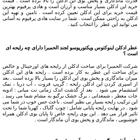
قدرت ماندگاری و پخش بوی این ادکلن را بالا برده است . قیمت
خرید این ادکلن بسیار مناسب و ارزان است و هادی پرفیوم بهترین
قیمت خرید برای این ادکلن تعیین کرده است . تامین و تهیه این
ادکلن به راحتی ممکن است . شما در سایت هادی پرفیوم به آسانی
می توانید این عطر را انتخاب کنید .
عطر ادکلن اینوکتوس ویکتوریوسو لجند الحمبرا دارای چه رایحه ای
است ؟
شرکت الحمبرا برای ساخت ادکلن از رایحه های اورجینال و خالص
برای ساخت این عطر به کار برده است . رایحه های این ادکلن
میزان ماندگاری و پخش بوی این ادکلن را بسیار بالا برده است . بعد
از اسپری کردن این ادکلن رایحه : گریپ فروت ، آب دریا ، نمک
استشمام می شود . بعد از گذشت اندک زمانی نت میانی : ادویه
جات معطر ، شمعدانی ، برگ خشک برگبو به مشام شما می رسد .
این ترکیب رایحه بسیار بی نظیر است . باعث حس خوب در شما می
شود . در نهایت رایحه پایانی شامل : چوب گایاک ، کهربا
شما را تحت
تاثیر قرار می دهد . این بوی رایحه خاص تا پایان بوی ادکلن همراه
خوشبویی ، ماندگاری و پخش بوی آن ماندگار است .