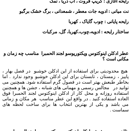
رایحه آغازی : گریپ فروت ، آب دریا ، نمک
نت میانی : ادویه جات معطر ، شمعدانی ، برگ خشک برگبو
رایحه پایانی : چوب گایاک ، کهربا
ساختار رایحه : ادویه،چوب،کهربا، گل، مرکبات
عطر ادکلن اینوکتوس ویکتوریوسو لجند الحمبرا مناسب چه زمان و
مکانی است ؟
هیچ محدودیتی برای استفاده از این ادکلن خوشبو در فصل بهار ،
پاییز ، زمستان ، تابستان برای این ادکلن خوشبو وجود ندارد . اما
بخاطر طبعش بهتر است در فصول گرم استفاده شود.
همچنین می
توانید در مجالس رسمی و مهمانی های شبانه ، جشن ها و همچنین
استفاده روزانه و محل کار از ادکلن اینوکتوس لجند الحمبرا فوق
العاده استفاده کنید . در واقع این عطر مناسب هر مکان و زمانی
می باشد و یکی از بهترین انتخاب ها برای ساخت لحظه های
سماست .