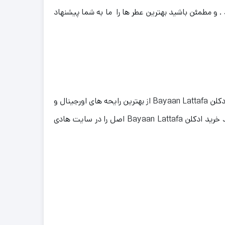
. و مطمئن باشید بهترین عطر ها را ما به شما پیشنهاد
عطر ادکلن Bayaan Lattafa دارای رایحه : ملایم،شیرین است . ادکلن فوق دارای بهترین کیفیت ماندگاری و پخش بو می باشد . ادکلن Bayaan Lattafa از بهترین رایحه های اورجینال و
خالص تولید شده است . قیمت ادکلن Bayaan Lattafa با مناسب ترین نرخ در بازار در دسترس شما می باشد . شما می توانید خرید ادکلن Bayaan Lattafa اصل را در سایت هادی