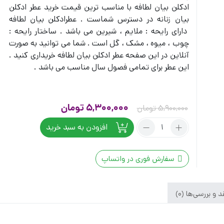
ادکلن بیان لطافه با مناسب ترین قیمت خرید عطر ادکلن
بیان زنانه در دسترس شماست . عطرادکلن بیان لطافه
دارای رایحه : ملایم ، شیرین می باشد . ساختار رایحه :
چوب ، میوه ، مشک ، گل است . شما می توانید به صورت
آنلاین در این صفحه عطر ادکلن بیان لطافه خریداری کنید .
این عطر برای تمامی فصول سال مناسب می باشد .
قیمت
قیمت
5,300,000
تومان
5,900,000
تومان
اصلی
فعلی
تعداد:
افزودن به سبد خرید
عطر
5,900,000 تومان
5,300,000 توما
ادکلن
بود.
است.
بیان
سفارش فوری در واتساپ
لطافه
 و بررسی‌ها (0)