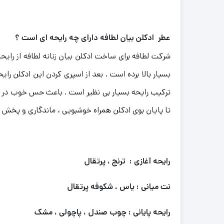
عطر ادکلن بیان لطافه دارای چه رایحه ای است ؟
شرکت لطافه برای ساخت ادکلن بیان زنانه لطافه از رایح
بسیار بالا برده است . بعد از اسپری کردن این ادکلن 
ترکیب رایحه بسیار بی نظیر است . باعث حس خوب در ش
تا پایان بوی ادکلن همراه خوشبویی ، ماندگاری و پخش 
رایحه آغازی : ترنج ، پرتقال
نت میانی : یاس ، شکوفه پرتقال
رایحه پایانی : چوب صندل ، پاچولی ، مشک