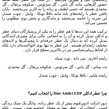
حضور گل‌هایی مانند گل یاس ، گل سرئوس ، شکوفه پرتقال ، گل
محمدی هستید که حسی لطیف و زنانه را به کاربر می‌بخشند . پایان
یافتن عطر با رایحه‌های پایه مانند باقلا تونکا ، وانیل ، چوب صندل
این تجربه را خاتمه می‌بخشد و ماندگاری و پخش بوی مطلوبی را
تضمین می‌کند .
ترکیب همه این نت‌ها با هم عطر را به یکی از پرستارگان دنیای عطر
و ادکلن تبدیل کرده و آن را به انتخابی عالی برای مصرف‌کنندگانی
تبدیل کرده که به دنبال یک عطر حرفه‌ای با پیچیدگی‌ها و لایه‌های
مختلف رایحه‌ای هستند . این عطر نه تنها بوی اغواکننده‌ای دارد بلکه
از لحاظ زیبایی‌شناسی نیز در بالاترین سطح قرار دارد .
رایحه آغازی : پتی دانه ، توت سیاه
نت میانی : گل یاس ، گل سرئوس ، شکوفه پرتقال ، گل محمدی
رایحه پایانی : باقلا تونکا ، وانیل ، چوب صندل
چرا عطر ادکلن
Dior Addict EDP
را انتخاب کنیم؟
دیور ادیکت ادوپرفیوم بیش از یک عطر زنانه، بیانگر یک سبک زندگی
است . انتخاب این عطر تنها به معنای خوشبو شدن نیست . بلکه