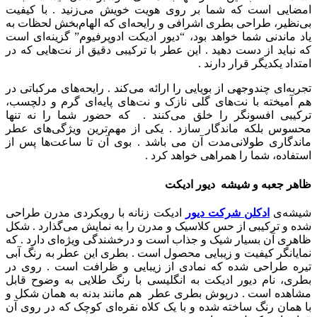
امضایی است که شما بر روی هویت خویش می‌زنید . با کیفیت
بی‌نظیر، طراحی بطری اشرافی و رایحه‌ای که الهام‌بخش لحظات به
یاد ماندنی شما خواهد بود، “دیور ادیکت ادوپرفیوم” گزینه‌ای است
که نباید از دست دهید .
این عطر با ترکیبی دقیق از نت‌هایی که در
امتداد یکدیگر قرار دارند .
تجربه‌ای چندوجهی از بویایی را ارائه می‌کند .
رایحه‌های مرکباتی در
هم آمیخته با نت‌های گلی نازک و نت‌های پایه‌ای گرم و دلچسب،
ترکیبی افسونگر را خلق می‌کنند . که حضور شما را نه تنها
محسوس بلکه ماندگار سازد .
یکی از مهم‌ترین ویژگی‌های عطر
ماندگاری طولانی‌مدت آن می باشد . بوی آن تا ساعت‌ها پس از
استفاده، شما را همراهی خواهد کرد .
ظاهر جعبه و شیشه دیور
ادیکت
شیشه‌ی
ادکلن شرکت دیور
ادیکت زنانه با رویکردی مدرن طراحی
شده و ترکیبی از حس کلاسیک و مدرن را به نمایش می‌گذارد . شکل
ظاهری آن بسیار شیک و جذاب است و درخشندگی ویژه‌ای دارد . که
نمایانگر کیفیت و زیبایی محصول است .
بطری این عطر به رنگ آبی
تیره طراحی شده که نمادی از زیبایی و ظرافت است .
روی در
بطری، نام دیور ادیکت به انگلیسی با رنگ طلایی به وضوح قابل
مشاهده است .
درپوش بطری عطر هم مانند بدنه به همان شکل و
با همان رنگ ساخته شده و با یک کلاه نقره‌ای کوچک که در روی آن