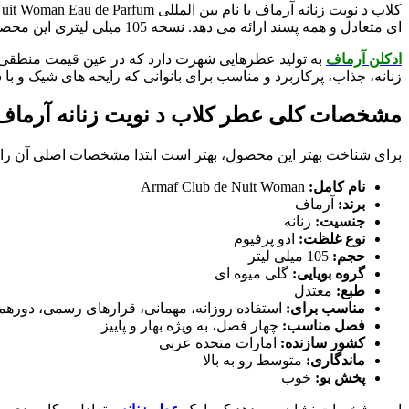
ای متعادل و همه پسند ارائه می دهد. نسخه 105 میلی لیتری این محصول از نسخه های محبوب آن است و در بازار ایران نیز بسیار مورد توجه قرار گرفته است.
ادکلن آرماف
زنانه، جذاب، پرکاربرد و مناسب برای بانوانی که رایحه های شیک و ب
مشخصات کلی عطر کلاب د نویت زنانه آرماف
برای شناخت بهتر این محصول، بهتر است ابتدا مشخصات اصلی آن را 
نام کامل:
Armaf Club de Nuit Woman
برند:
آرماف
جنسیت:
زنانه
نوع غلظت:
ادو پرفیوم
حجم:
105 میلی لیتر
گروه بویایی:
گلی میوه ای
طبع:
معتدل
مناسب برای:
استفاده روزانه، مهمانی، قرارهای رسمی، دوره
فصل مناسب:
چهار فصل، به ویژه بهار و پاییز
کشور سازنده:
امارات متحده عربی
ماندگاری:
متوسط رو به بالا
پخش بو:
خوب