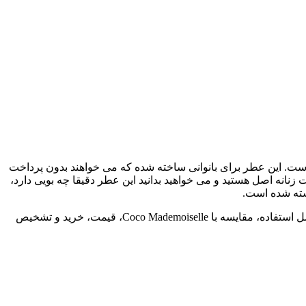
ست. این عطر برای بانوانی ساخته شده که می خواهند بدون پرداخت
 زنانه اصل هستید و می خواهید بدانید این عطر دقیقا چه بویی دارد،
شته شده است.
در این راهنما، عطر Armaf Club de Nuit Woman را از همه زاویه ها بررسی می کنیم؛ از مشخصات و نت ها تا ماندگاری، پخش بو، بهترین فصل استفاده، مقایسه با Coco Mademoiselle، قیمت، خرید و تشخیص