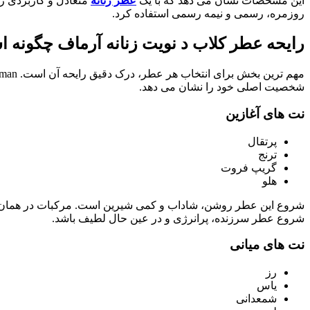
این مشخصات نشان می دهد که با یک
عطر زنانه
متعادل و کاربردی ر
روزمره، رسمی و نیمه رسمی استفاده کرد.
رایحه عطر کلاب د نویت زنانه آرماف چگونه 
شخصیت اصلی خود را نشان می دهد.
نت های آغازین
پرتقال
ترنج
گریپ فروت
هلو
شروع این عطر روشن، شاداب و کمی شیرین است. مرکبات در همان لحظ
شروع عطر سرزنده، پرانرژی و در عین حال لطیف باشد.
نت های میانی
رز
یاس
شمعدانی