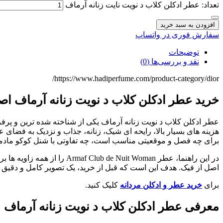
تعداد: عطر ادکلن کلاب د نویت نایت زنانه آرماف
افزودن به سبد خرید
سفارش فوری در واتساپ
توضیحات
نقد و بررسی‌ها (0)
https://www.hadiperfume.com/product-category/dior/
خرید عطر ادکلن کلاب د نویت زنانه آرماف اصل | قیمت  Nuit Woman
عطر ادکلن کلاب د نویت زنانه آرماف یکی از شناخته شده ترین و پر
هزینه های بسیار بالا، رایحه ای شیک، زنانه، جذاب و نزدیک به فضای ع
برای چه فصل و موقعیتی مناسب است، چه تفاوتی با شنل کوکو مادمازل
اصل از فیک. هدف این است که قبل از خرید، یک تصویر کامل و دقیق از
برای
خرید عطر و ادکلن مردانه
کلیک کنید.
معرفی عطر ادکلن کلاب د نویت زنانه آرماف