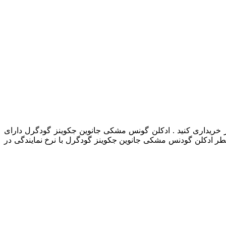
یداری کنید . ادکلن گونس مشکی جانوین جکوینز گودگرل دارای
ر ادکلن گودنس مشکی جانوین جکوینز گودگرل با نرخ نمایندگی در