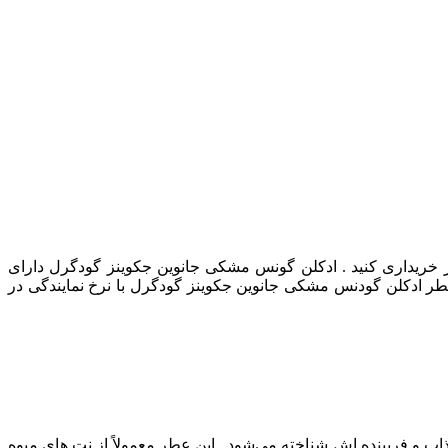
یداری کنید . ادکلن گونس مشکی جانوین جکوینز گودگرل دارای
ر ادکلن گودنس مشکی جانوین جکوینز گودگرل با نرخ نمایندگی در
 فریبنده‌ اش شناخته می‌شود . این عطر معمولاً از نت‌ های میوه‌