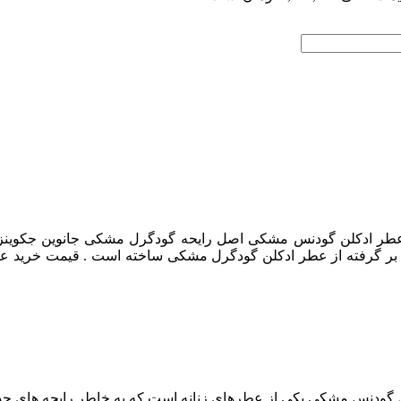
ر ادکلن گودنس مشکی اصل رایحه گودگرل مشکی جانوین جکوینز خر
 بر گرفته از عطر ادکلن گودگرل مشکی ساخته است . قیمت خرید عط
گودنس مشکی یکی از عطرهای زنانه است که به خاطر رایحه‌ های جذاب و