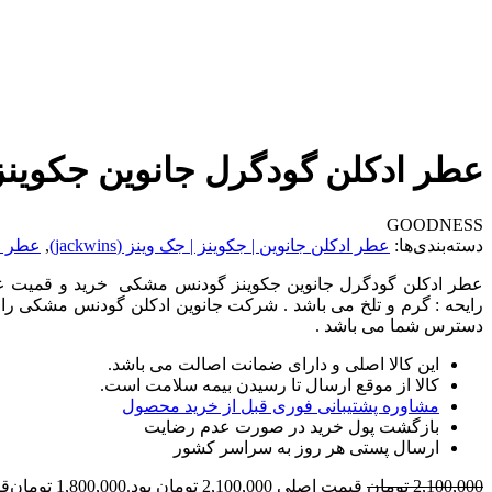
عطر ادکلن گودگرل جانوین جکوی
GOODNESS
دسته‌بندی‌ها:
عطر ادکلن جانوین | جکوینز | جک وینز (jackwins)
,
عطر اد
عطر ادکلن گودگرل جانوین جکوینز گودنس مشکی خرید و قمیت عط
رایحه : گرم و تلخ می باشد . شرکت جانوین ادکلن گودنس مشکی را
دسترس شما می باشد .
این کالا اصلی و دارای ضمانت اصالت می باشد.
کالا از موقع ارسال تا رسیدن بیمه سلامت است.
مشاوره پشتیبانی فوری قبل از خرید محصول
بازگشت پول خرید در صورت عدم رضایت
ارسال پستی هر روز به سراسر کشور
2,100,000
تومان
قیمت اصلی 2,100,000 تومان بود.
1,800,000
تومان
قیمت