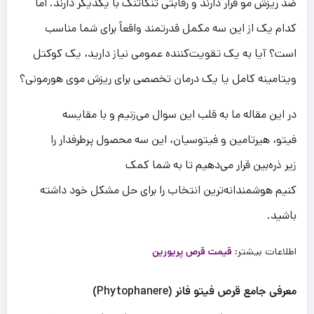
ضد ریزش مو قرار دارند و رقابتی تنگاتنگ با یکدیگر دارند. اما
ش
کدام یک از این سه مکمل قدرتمند واقعاً برای شما مناسب
است؟ آیا به یک تقویت‌کننده عمومی نیاز دارید، یک کوکتل
ت
ویتامینه کامل یا یک درمان تخصصی برای ریزش موی هورمونی؟
در این مقاله ما به قلب این سوال می‌زنیم و با مقایسه
فیتو، هیرتامین و فیتوسیان، این سه محصول پرطرفدار را
زیر ذره‌بین قرار می‌دهیم تا به شما کمک
یس
کنیم هوشمندانه‌ترین انتخاب را برای حل مشکل خود داشته
13,00
تومان
10,500,000
تومان
باشید.
ومیس
اطلاعات بیشتر:
قیمت قرص پریورین
ومیس
ود
یس
معرفی جامع قرص فیتو فانر (Phytophanere)
ئیز
یوز