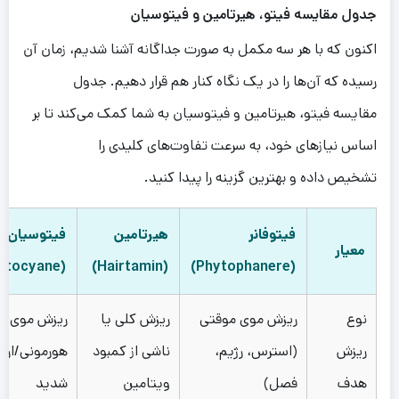
جدول مقایسه فیتو، هیرتامین و فیتوسیان
اکنون که با هر سه مکمل به صورت جداگانه آشنا شدیم، زمان آن
رسیده که آن‌ها را در یک نگاه کنار هم قرار دهیم. جدول
مقایسه فیتو، هیرتامین و فیتوسیان به شما کمک می‌کند تا بر
اساس نیازهای خود، به سرعت تفاوت‌های کلیدی را
تشخیص داده و بهترین گزینه را پیدا کنید.
فیتوفانر
هیرتامین
فیتوسیان
معیار
(Phytocyane)
(Hairtamin)
(Phytophanere)
نوع
ریزش موی موقتی
ریزش کلی یا
ریزش موی
ریزش
(استرس، رژیم،
ناشی از کمبود
هورمونی/ارث
هدف
فصل)
ویتامین
شدید