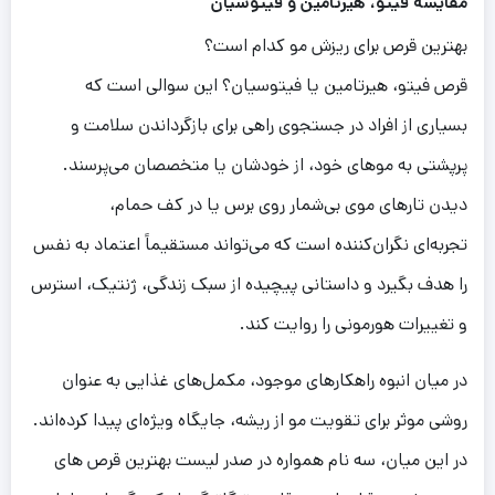
مقا
ی
سه
ف
ی
تو،
ه
ی
رتام
ی
ن
و ف
ی
توس
ی
ان
بهترین قرص برای ریزش مو کدام است؟
قرص فیتو، هیرتامین یا فیتوسیان؟ این سوالی است که
بسیاری از افراد در جستجوی راهی برای بازگرداندن سلامت و
پرپشتی به موهای خود، از خودشان یا متخصصان می‌پرسند.
47,50
تومان
43,200,000
تومان
دیدن تارهای موی بی‌شمار روی برس یا در کف حمام،
تجربه‌ای نگران‌کننده است که می‌تواند مستقیماً اعتماد به نفس
ست
نیوم
ود
را هدف بگیرد و داستانی پیچیده از سبک زندگی، ژنتیک، استرس
ت
و تغییرات هورمونی را روایت کند.
ت
در میان انبوه راهکارهای موجود، مکمل‌های غذایی به عنوان
ریم
روشی موثر برای تقویت مو از ریشه، جایگاه ویژه‌ای پیدا کرده‌اند.
ل
45,99
تومان
42,500,000
تومان
در این میان، سه نام همواره در صدر لیست بهترین قرص های