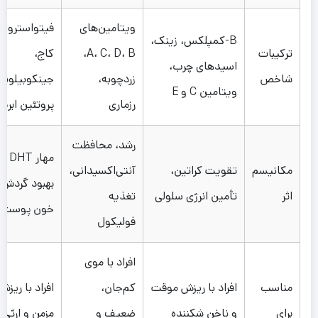
ویتامین‌های
فیتواسترول
B-کمپلکس، زینک،
ترکیبات
A، C، D، B،
کاج،
اسیدهای چرب،
شاخص
زردچوبه،
جینکوبیلوبا،
ویتامین C و E
رزماری
پروتئین ابری
رشد، محافظت
مهار DHT و
مکانیسم
تقویت کراتین،
آنتی‌اکسیدانی،
بهبود گردش
اثر
تأمین انرژی سلولی
تغذیه
خون پوست 
فولیکول
افراد با موی
مناسب
افراد با ریزش موقت
کم‌جان،
افراد با ریزش
برای
و ناخن شکننده
ضعیف و
مزمن و ارثی