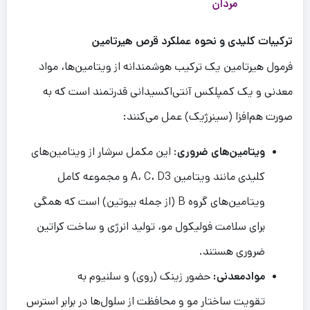
مردان
ترک
ی
بات
کل
ی
د
ی
و نحوه عملکرد
قرص
ه
ی
رتام
ی
ن
فرمول هیرتامین یک ترکیب هوشمندانه از ویتامین‌ها، مواد
معدنی و یک کمپلکس آنتی‌اکسیدانی قدرتمند است که به
صورت هم‌افزا (سینرژیک) عمل می‌کنند:
ویتامین‌های ضروری
: این مکمل سرشار از ویتامین‌های
کلیدی مانند ویتامین A، C، D3 و مجموعه کامل
ویتامین‌های گروه B (از جمله بیوتین) است که همگی
برای سلامت فولیکول مو، تولید انرژی و ساخت کراتین
ضروری هستند.
موادمعدنی:
حضور زینک (روی) و سلنیوم به
تقویت ساختار مو و محافظت از سلول‌ها در برابر استرس