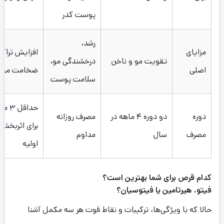
پوست کدر
رشد،
مزایای
افزایش تراکم
تقویت مو و ناخن
درخشندگی مو،
اصلی
ضخامت مو
سلامت پوست
حداقل ۳ م
دوره
دو دوره ۴ ماهه در
مصرف روزانه
برای اثربخشی
مصرف
سال
مداوم
اولیه
کدام قرص برای شما بهترین است؟
فیتو، هیرتامین یا فیتوسیان؟
حالا که با ویژگی‌ها، ترکیبات و نقاط قوت هر سه مکمل آشنا