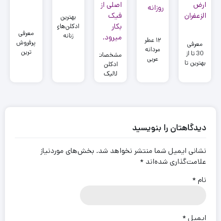
بهترین
ادکلن‌های
معرفی
زنانه
۱۲ عطر
پرفروش
معرفی
جانوین |
مردانه
ترین
30 تا از
معرفی
مشخصات
عربی
عطرهای
بهترین تا
محبوب‌ترین
ادکلن
خنک و
زنانه
از عطر
رایحه‌های
لالیک
تمیز برای
مردانه در
ادکلن
ماندگار و
اصل
استفاده
ایران
های ارض
خاص
(معرفی
روزانه
الزعفران
9 روش
تشخیص
ادکلن
دیدگاهتان را بنویسید
لالیک
اصل از
فیک)
نشانی ایمیل شما منتشر نخواهد شد.
بخش‌های موردنیاز
علامت‌گذاری شده‌اند
*
نام
*
ایمیل
*