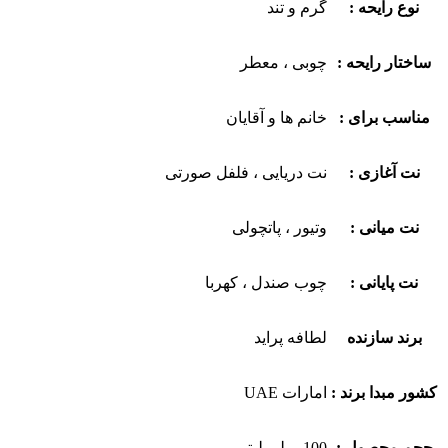
نوع رایحه :
گرم و تند
ساختار رایحه :
چوبی ، معطر
مناسب برای :
خانم ها و آقایان
نت آغازی :
نت دریایی ، فلفل صورتی
نت میانی :
وتیور ، پاتچولی
نت پایانی :
چوب صندل ، کهربا
برند سازنده
لطافه پراید
کشور مبدا برند :
امارات UAE
حجم محصول :
100 میلی لیتر