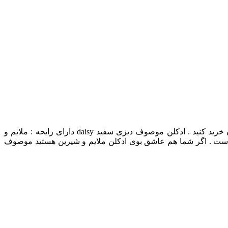
عطر ادکلن موصوف دیزی سفید زنانه خرید و قیمت عطر ادکلن موصوف دیزی سفید Mousuf daisy در نمایندگی ارض الزعفران در ایران خرید کنید . ادکلن موصوف دیزی سفید daisy دارای رایحه : ملایم و
ت . اگر شما هم عاشق بوی ادکلن ملایم و شیرین هستید موصوف