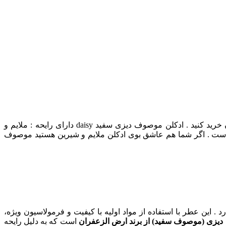
عطر ادکلن موصوف دیزی سفید زنانه خرید و قیمت عطر ادکلن موصوف دیزی سفید Mousuf daisy در نمایندگی ارض الزعفران در ایران خرید کنید . ادکلن موصوف دیزی سفید daisy دارای رایحه : ملایم و
ت . اگر شما هم عاشق بوی ادکلن ملایم و شیرین هستید موصوف
این عطر با استفاده از مواد اولیه با کیفیت و فرمولاسیون ویژه،
یزی (موصوف سفید) از برند ارض الزعفران
است که به دلیل رایحه