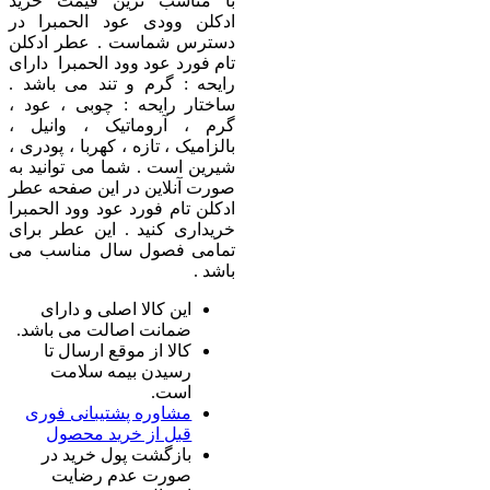
با مناسب ترین قیمت خرید
ادکلن وودی عود الحمبرا در
دسترس شماست . عطر ادکلن
تام فورد عود وود الحمبرا دارای
رایحه : گرم و تند می باشد .
ساختار رایحه : چوبی ، عود ،
گرم ، آروماتیک ، وانیل ،
بالزامیک ، تازه ، کهربا ، پودری ،
شیرین است . شما می توانید به
صورت آنلاین در این صفحه عطر
ادکلن تام فورد عود وود الحمبرا
خریداری کنید . این عطر برای
تمامی فصول سال مناسب می
باشد .
این کالا اصلی و دارای
ضمانت اصالت می باشد.
کالا از موقع ارسال تا
رسیدن بیمه سلامت
است.
مشاوره پشتیبانی فوری
قبل از خرید محصول
بازگشت پول خرید در
صورت عدم رضایت