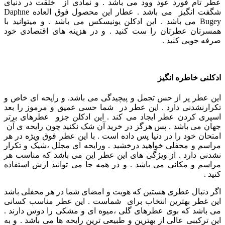
عطر تام فورد عود وود می باشد . و نمادی از خلقت در دنیای
شگفت انگیز می باشد .
عطار این محصول فوق العاده Daphne
Bugey می باشد .
این ادکلن یونیسکس می باشد . و میتوانید با
همسرتان عطرتان را ست کنید . و در هزینه های اقتصادی خود
صرفه جویی کنید .
ادکلنی خاطره انگیز
این عطر پر از حس تجمل و پیچیدگی می باشد. و رایحه ای خاص و
تکرارنشدنی دارد .
این عطر در شما حسی عمیق و مرموز را بعد
اسپری کردن عطر ایجاد می کند .
این ادکلن جزو عطرهای برتر
جهان می باشد . پس هرگز در خرید آن شک نکنید چون رایحه ی آن
امتحان خود را در دنیا پس داده است .
با این عطر فوق ویژه در هر
مراسم و محفلی خواهید درخشید . ورایحه ای مجلل ،شیک و تکرار
نشدنی دارد .
از ویژگی های این عطر این می باشد که مناسب هر
مراسم و مکانی می باشد . و در همه جا می توانید ازش استفاده
کنید .
اگر دنبال عطری هستین که هویت و امضای شما در هر محفلی باشد
این غطر بهترین انتخاب برای شماست .
این عطر مناسب کسانی
می باشد که بوی عطرهای گلی ،میوه ای و مشکی را دوس دارند .
این ترکیبی عالی از بهترین و طبیعی ترین رایحه ها می باشد . و به