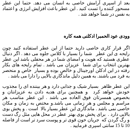
بعد از اسپری آرامش خاصی به انسان می دهد. حتما این عطر
مسحور کننده را تست کنید .
این عطر باعث افزایش انرژی و اعتماد
به نفس در شما خواهد شد .
وودی عود الحمبرا
ادکلنی همه کاره
اگر قرار کاری خاصی دارید حتما از این عطر استفاده کنید چون
رایحه ی این عطر شما را بسیار با کلاس جلوه می دهد .
اگر دنبال
عطری هستید که هویت و امضای شما در هر محفلی باشد این عطر
بهترین انتخاب برای شما عزیزان می باشد .
تمام رایحه های بکار
رفته در این ادکلن اورجینال و خالص بوده و بسیار خاص و منحصر
به فرد می باشند. به همین دلیل ماندگاری بالایی را دارا می باشد .
این عطر ظاهر بسیار شیک و جذابی دارد و هر بیننده ای را مجذوب
خودش خواهد کرد و همچنین برای هدیه دادن به عزیزانتان و
بخصوص همسرتان فوق العاده می باشد .
این عطر مناسب هر
مراسم و مجلس و هر زمانی می باشد.و مختص به زمان و مکان
خاصی نمی باشد .
ماندگاری این عطر بسیار بالا است . و پخش بوی
بالایی دارد . برای پخش بوی بهتر عطر در محل هایی مثل رگ دست
و رگ گردن که جریان خون قوی تر و پوست سرد تر است از فاصله
10 تا 15 سانتی اسپری فرمایید .