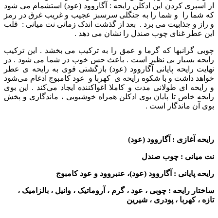
از اسپری کردن این ادکلن رایحه : آگاروود (عود) استشمام می شود
که شما را و شما را به جنگلی سرسبز عجیب و غریب غرق در رمز
و راز و جذابیت می برد . بعد از گذشت اندک زمانی نت میانی : قلب
این عطر غنای چوب صندل را نشان می دهد .
چوبی گرانبها که گرما و عمق را به ترکیب می بخشد . این ترکیب
رایحه بسیار بی نظیر است . باعث حس خوب در شما می شود . در
نهایت رایحه پایانی آگاروود (عود) بازگشتی قوی به رایحه ی عطر
خواهد داشت و با شکوه رایحه ی کهربا و عود کامبوج ادغام می‌شود
و رایحه ای طولانی مدت و کاملا اغواکننده ایجاد می‌کند
. این بوی
رایحه خاص تا پایان بوی ادکلن همراه خوشبویی ، ماندگاری و پخش
بوی آن ماندگار است .
رایحه آغازی : آگاروود (عود)
نت میانی : چوب صندل
رایحه پایانی : آگاروود (عود)، عنبروود و عود کامبوج
ساختار رایحه : چوبی ، عود ، گرم ، آروماتیک ، وانیل ، بالزامیک ،
تازه ، کهربا ، پودری ، شیرین