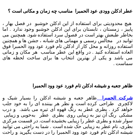
عطر ادکلن وودی عود الحمبرا مناسب چه زمان و مکانی است ؟
هیچ محدودیتی برای استفاده از این ادکلن خوشبو در فصل بهار ،
پاییز ، زمستان ، تابستان برای این ادکلن خوشبو وجود ندارد . اما
بخاطر طبعش بهتر است در فصول سرد استفاده شود.
همچنین می
توانید در مجالس رسمی و مهمانی های شبانه ، جشن ها و همچنین
استفاده روزانه و محل کار از ادکلن تام فورد عود وود الحمبرا فوق
العاده استفاده کنید . در واقع این عطر مناسب هر مکان و زمانی
می باشد و یکی از بهترین انتخاب ها برای ساخت لحظه های
سماست .
ظاهر جعبه و شیشه ادکلن تام فورد عود وود الحمبرا
شرکت الحمبرا
ظاهر جعبه و شیشه ادکلن را بسیار شیک و
لاکچری طراحی کرده است و نظر هر بیننده ای را به خود جلب
خواهد کرد . بطری عطر به رنگ قهوه ای تیره می باشد.
و
درب
مشکی رنگ آن نیز به زیبایی روی بطری عطر به‌خوبی و زیبایی
سوار شده و بطری عطر را زیبایی بخشیده است. در قسمت مرکزی
بطری، نام عطر به زیبایی حک شده است . شما به راحتی می توانید
شیشه ادکلن تام فورد عود وود الحمبرا را در دست بگیرید و راحت