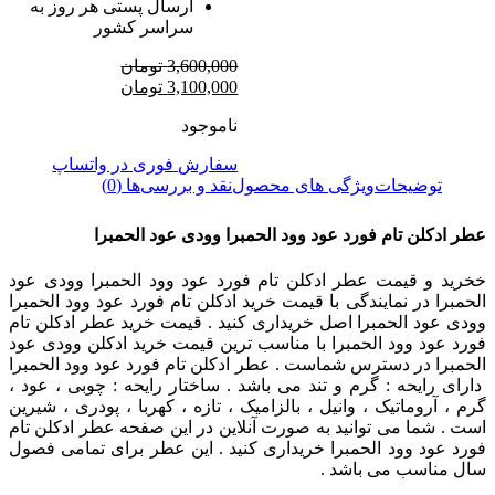
ارسال پستی هر روز به
سراسر کشور
3,600,000
تومان
قیمت
قیمت
3,100,000
تومان
اصلی
فعلی
ناموجود
3,600,000 تومان
3,100,000 تومان
بود.
است.
سفارش فوری در واتساپ
توضیحات
ویژگی های محصول
نقد و بررسی‌ها (0)
عطر ادکلن تام فورد عود وود الحمبرا وودی عود الحمبرا
خخرید و قیمت عطر ادکلن تام فورد عود وود الحمبرا وودی عود
الحمبرا در نمایندگی با قیمت خرید ادکلن تام فورد عود وود الحمبرا
وودی عود الحمبرا اصل خریداری کنید . قیمت خرید عطر ادکلن تام
فورد عود وود الحمبرا با مناسب ترین قیمت خرید ادکلن وودی عود
الحمبرا در دسترس شماست . عطر ادکلن تام فورد عود وود الحمبرا
دارای رایحه : گرم و تند می باشد . ساختار رایحه : چوبی ، عود ،
گرم ، آروماتیک ، وانیل ، بالزامیک ، تازه ، کهربا ، پودری ، شیرین
است . شما می توانید به صورت آنلاین در این صفحه عطر ادکلن تام
فورد عود وود الحمبرا خریداری کنید . این عطر برای تمامی فصول
سال مناسب می باشد .