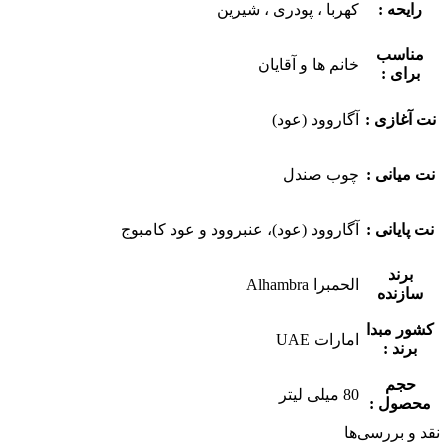
رایحه :
کهربا ، پودری ، شیرین
مناسب
خانم ها و آقایان
برای :
نت آغازی :
آگاروود (عود)
نت میانی :
چوب صندل
نت پایانی :
آگاروود (عود)، عنبروود و عود کامبوج
برند
الحمبرا Alhambra
سازنده
کشور مبدا
امارات UAE
برند :
حجم
80 میلی لیتر
محصول :
نقد و بررسی‌ها