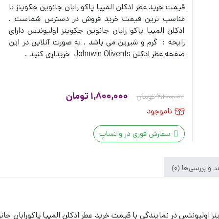
قیمت خرید عطر ادکلن المپیا پاکو رابان جانوین جکوینز با
مناسب ترین قیمت خرید فروش در دسترس شماست .
ادکلن المپیا پاکو رابان جانوین جکوینز اولیونتس دارای
رایحه : گرم و شیرین می باشد . به صورت آنلاین در این
صفحه عطر ادکلن Johnwin Olivents خریداری کنید .
قیمت
قیمت
1,800,000
تومان
2,100,000
تومان
اصلی
فعلی
ناموجود
2,100,000 تومان
1,800,000 تومان
سفارش فوری در واتساپ
بود.
است.
 و بررسی‌ها (0)
نز اولیونتس در نمایندگی با قیمت خرید عطر ادکلن المپیا پاکو
رابان
جانو