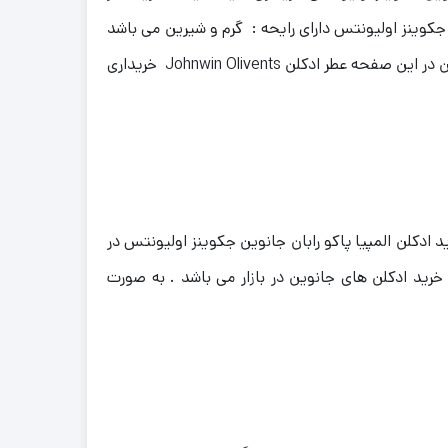
جکوینز اولیونتس دارای رایحه : گرم و شیرین می باشد
. ساختار رایحه : مرکبات، گل، میوه، گیاهان معطر، خاک و زمین، ادویه، چای، وانیل، چوب است . شما می توانید به صورت آنلاین در این صفحه عطر ادکلن Johnwin Olivents خریداری
 ادکلن المپیا پاکو رابان جانوین جکوینز اولیونتس در
رید ادکلن های جانوین در بازار می باشد . به صورت