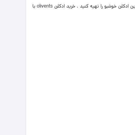
جانوین است . قیمت ادکلن olivents با مناسب ترین نرخ در دسترس شما می باشد . شما در سایت هادی پرفیوم می توانید این ادکلن خوشبو را تهیه کنید . خرید ادکلن olivents با