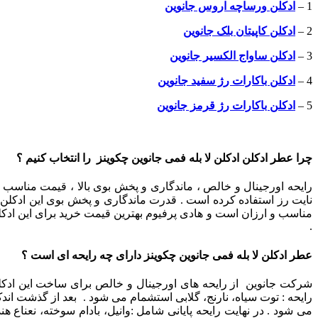
1 –
ادکلن ورساچه اروس جانوین
2 –
ادکلن کاپیتان بلک جانوین
3 –
ادکلن ساواج الکسیر جانوین
4 –
ادکلن باکارات رژ سفید جانوین
5 –
ادکلن باکارات رژ قرمز جانوین
چرا عطر ادکلن ادکلن لا بله فمی جانوین چکوینز را انتخاب کنیم ؟
رایحه اورجینال و خالص ، ماندگاری و پخش بوی بالا ، قیمت مناسب
نایت رز استفاده کرده است . قدرت ماندگاری و پخش بوی این ادکلن بس
مناسب و ارزان است و هادی پرفیوم بهترین قیمت خرید برای این ادکلن
.
عطر ادکلن لا بله فمی جانوین چکوینز دارای چه رایحه ای است ؟
شرکت جانوین از رایحه های اورجینال و خالص برای ساخت این ادکلن ب
رایحه : توت سیاه، نارنج، گلابی استشمام می شود . بعد از گذشت ا
می شود . در نهایت رایحه پایانی شامل :وانیل، بادام سوخته، نعناع ه