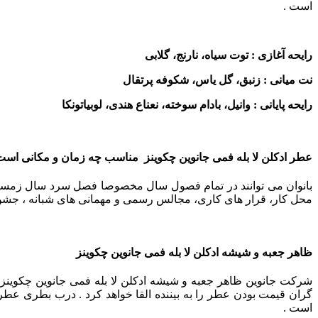
است .
رایحه آغازی : توت سیاه، نارنج، گلابی
نت میانی : زنبق، گل یاس، شکوفه پرتقال
رایحه پایانی : وانیل، بادام سوخته، نعناع هندی، لوبیاتونکا
عطر ادکلن لا بله فمی جانوین چکوینز مناسب چه زمان و مکانی است
بانوان می توانند در تمام فصول سال مخصوصا فصل سرد سال زمستان و 
محل کار، قرار های کاری، مجالس رسمی و مهمانی های شبانه ، جشن ها 
ظاهر جعبه و شیشه ادکلن لا بله فمی جانوین چکوینز
شرکت جانوین ظاهر جعبه و شیشه ادکلن لا بله فمی جانوین چکوین
گران قیمت بودن عطر را به بیننده القا خواهد کرد .
درب بطری عطر ب
است .