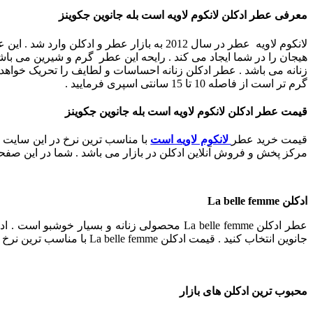
معرفی عطر ادکلن لانکوم لاویه است بله جانوین جکوینز
لانکوم لاویه عطر در سال 2012 به بازار عطر و ادکلن وارد شد . این عطر در گروه بویایی گلی و میوه ای قرار دارد . و دربین بانوان طرفداران زیادی دارد .
هیجان را در شما ایجاد می کند .
رایحه این عطر گرم و شیرین می باشد
زنانه می باشد .
عطر ادکلن زنانه احساسات و لطایف را تحریک خواهد کر
گرم تر است از فاصله 10 تا 15 سانتی اسپری فرمایید .
قیمت عطر ادکلن لانکوم لاویه است بله جانوین جکوینز
قیمت خرید عطر
لانکوم لاویه است
با مناسب ترین نرخ در این سایت م
مرکز پخش و فروش آنلاین ادکلن در بازار می باشد . شما در این صفحه م
ادکلن La belle femme
جانوین انتخاب کنید . قیمت ادکلن La belle femme با مناسب ترین نرخ فروش بازار در دسترس شما می باشد . شما می توانید خرید ادکلن La belle femme اصل را در این صفحه انجام دهید .
محبوب ترین ادکلن های بازار