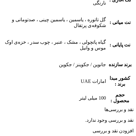
نارنگی
گل تاتوره ، یاسمین ، یاسمین چینی ، صدتومانی و
نت میانی :
شکوفه‌ی پرتقال
گیاه پاتچولی ، مشک ، عنبر ، چوب سدر ، خزه‌ی اوک‌
نت پایانی :
موس و وانیل
برند سازنده
جانوین / جکوینز / جکوین
کشور مبدا
امارات UAE
برند :
حجم
100 میلی لیتر
محصول :
نقد و بررسی‌ها
نقد و بررسی وجود ندارد.
افزودن نقد و بررسی