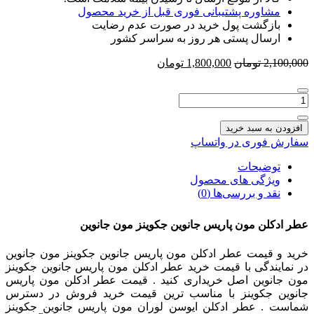
مشاوره پشتیبانی فوری قبل از خرید محصول
بازگشت پول خرید در صورت عدم رضایت
ارسال پستی هر روز به سراسر کشور
قیمت
قیمت
2,100,000
تومان
1,800,000
تومان
اصلی
فعلی
2,100,000 تومان
1,800,000 تومان
تعداد:
بود.
است.
عطر
ادکلن
افزودن به سبد خرید
مون
سفارش فوری در واتساپ
پاریس
جانوین
توضیحات
جکوینز
ویژگی های محصول
مون
نقد و بررسی‌ها (0)
جانوین
عطر ادکلن مون پاریس جانوین جکوینز مون جانوین
خرید و قیمت عطر ادکلن مون پاریس جانوین جکوینز مون جانوین
در نمایندگی با قیمت خرید عطر ادکلن مون پاریس جانوین جکوینز
مون جانوین اصل خریداری کنید . قیمت عطر ادکلن مون پاریس
جانوین جکوینز
با مناسب ترین قیمت خرید فروش در دسترس
شماست . عطر ادکلن ایوسن لوران مون پاریس جانوین جکوینز