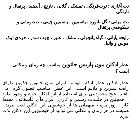
نت آغازی : توت‌فرنگی ، تمشک ، گلابی ، نارنج ، آلدهید ، پرتقال و
نارنگی
نت میانی : گل تاتوره ، یاسمین ، یاسمین چینی ، صدتومانی و
شکوفه‌ی پرتقال
رایحه پایانی : گیاه پاتچولی ، مشک ، عنبر ، چوب سدر ، خزه‌ی اوک‌
موس و وانیل
ادکلن مون پاریس جانوین
عطر
مناسب چه زمان و مکانی
است ؟
عطر ادکلن عطر ادکلن ایوسن لوران مون جانوین جکوینز دارای
رایحه شیرین و ملایم است . این عطر مناسب فصول گرم می
باشد . هیچ محدودیتی برای استفاده از این ادکلن خوشبو وجود ندارد
.
همچنین در جلسات رسمی و کاری ، قرار های عاشقانه ، محیط
کار ، روز مره ، میهمانی ها از خوشبویی این ادکلن لذت ببرید .
همیشه در هر زمان و مکانی می توانید از خوشبویی این ادکلن لذت
ببرید .