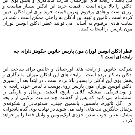
می باشد . رایحه های اورجینال قدرت ماندگاری و پخش بوی این
ادکلن را بالا برده است . قیمت خرید این ادکلن بسیار مناسب و
ارزان است و هادی پرفیوم بهترین قیمت خرید برای این ادکلن تعیین
کرده است . تامین و تهیه این ادکلن به راحتی ممکن است . شما در
سایت هادی پرفیوم به آسانی می توانید
عطر ادکلن ایوسن لوران
مون پاریس
را انتخاب کنید .
عطر ادکلن ایوسن لوران مون پاریس جانوین جکوینز دارای چه
رایحه ای است ؟
شرکت جانوین از رایحه های اورجینال و خالص برای ساخت این
ادکلن به کار برده است . رایحه های این ادکلن میزان ماندگاری و
پخش بوی این ادکلن را بسیار بالا برده است . در ابتدا بعد از اسپری
ادکلن ایوسن لوران مون پاریس روی پوست یا لباس خود، رایحه ای
از توت‌فرنگی، تمشک، گلابی، نارنج، آلدهید، پرتقال و نارنگی را
استشمام می کنید که پس از گذشت چند ساعت ترکیبی از رایحه
ای گل تاتوره، یاسمین، یاسمین چینی، صدتومانی و شکوفه‌ی
پرتقال جایگزین نت های اولیه می شوند در نهایت بوی گیاه پاتچولی،
مشک، عنبر، چوب سدر، خزه‌ی اوک‌موس و وانیل فضا را پر خواهد
کرد .