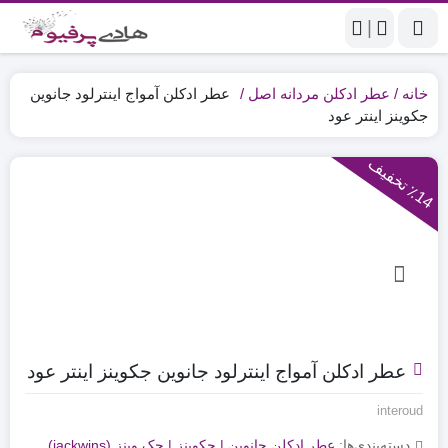
|
خانه
عطر ادکلن مردانه اصل
عطر ادکلن آمواج اینترلود جانوین
جکوینز اینتر عود
1
4
ت
خ
ف
ی
٪
ف
عطر ادکلن آمواج اینترلود جانوین جکوینز اینتر عود
interoud
دسته‌بندی‌ها:
عطر ادکلن جانوین | جکوینز | جک وینز (jackwins)
,