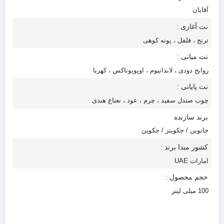
آقایان
نت آغازی :
ترنج ، فلفل ، پونه کوهی
نت میانی :
روایح دودی ، لابدانیوم ، اوپوپوناکس ، کهربا
نت پایانی :
چوب صندل سفید ، چرم ، عود ، نعناع هندی
برند سازنده
جانوین / جکوینز / جکوین
کشور مبدا برند :
امارات UAE
حجم محصول :
100 میلی لیتر