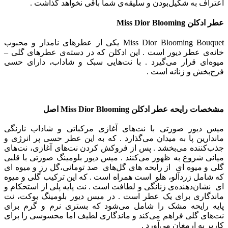
اعتراف به شکیل‌بودن و سلیقه‌ی شما باقی نخواهد گذاشت .
عطر ادکلن
Miss Dior Blooming
Miss Dior Blooming Bouquet یکی از عطرهای نامدار و محبوب
خانه‌ی عطر دیور است . این ادکلن که در دسته‌ی عطرهای گلی –
میوه‌ای قرار می‌گیرد . با نت‌هایی سبک و شاداب، دارای حسی
فرح‌بخش و زنانه است .
مشخصات رایحه عطر ادکلن
Miss Dior Blooming
اصل
میس دیور صورتی با نت‌های آغازی مرکباتی و شاداب نارنگی
ماندارین پا به میدان می‌گذارد . که به این عطر حسی پر انرژی و
جذب‌کننده می‌بخشد .
پس از فروکش کردن نت‌های آغازی، نت‌های
میانی شروع به ظهور می‌کنند . میس دیور بلومینگ صورتی با قلبی
گلی و میوه ای از رایحه های گل‌های صد تومانی،گل رز و میوه ای
که شامل زردآلو، هلو است همراه است . که این ترکیب گلی و میوه
ای نشان‌دهنده‌ی زنانگی و لطافت است .
نت پایه پلی از استحکام و
ماندگاری برای یک عطر است . در میس دیور بلومینگ بوکت، نت‌
پایه رایحه مشک را شامل می‌شود که بستری نرم و گرم برای
نت‌های گلی فراهم می‌کند و ماندگاری لطیف اما محسوسی را برای
کاربر به ارمغان می‌آورد .