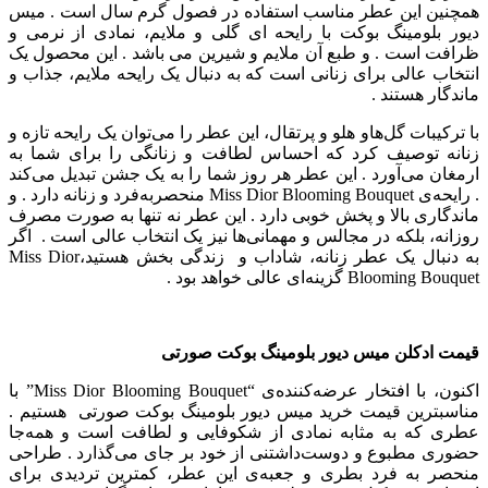
همچنین این عطر مناسب استفاده در فصول گرم سال است .
میس
دیور بلومینگ بوکت با رایحه ای گلی و ملایم، نمادی از نرمی و
ظرافت است . و طبع آن ملایم و شیرین می باشد .
این محصول یک
انتخاب عالی برای زنانی است که به دنبال یک رایحه ملایم، جذاب و
ماندگار هستند .
با ترکیبات گل‌هاو هلو و پرتقال، این عطر را می‌توان یک رایحه تازه و
زنانه توصیف کرد که احساس لطافت و زنانگی را برای شما به
ارمغان می‌آورد .
این عطر هر روز شما را به یک جشن تبدیل می‌کند
. رایحه‌ی Miss Dior Blooming Bouquet منحصربه‌فرد و زنانه دارد . و
ماندگاری بالا و پخش خوبی دارد . این عطر نه تنها به صورت مصرف
روزانه، بلکه در مجالس و مهمانی‌ها نیز یک انتخاب عالی است . اگر
به دنبال یک عطر زنانه، شاداب و زندگی بخش هستید،Miss Dior
Blooming Bouquet گزینه‌ای عالی خواهد بود .
قیمت ادکلن میس دیور بلومینگ بوکت صورتی
اکنون، با افتخار عرضه‌کننده‌ی “Miss Dior Blooming Bouquet” با
مناسبترین قیمت خرید میس دیور بلومینگ بوکت صورتی هستیم .
عطری که به مثابه نمادی از شکوفایی و لطافت است و همه‌جا
حضوری مطبوع و دوست‌داشتنی از خود بر جای می‌گذارد . طراحی
منحصر به‌ فرد بطری و جعبه‌ی این عطر، کمترین تردیدی برای