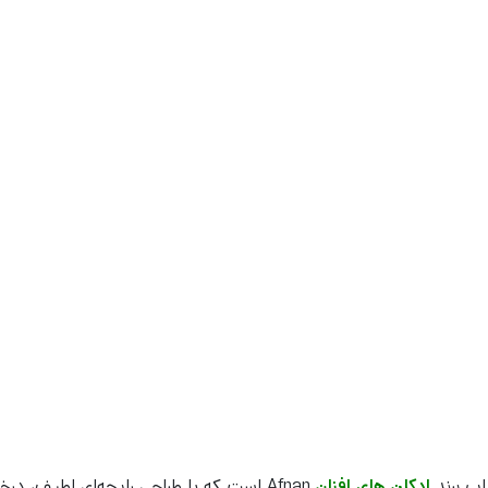
اب برند
ادکلن های افنان
Afnan است که با طراحی رایحه‌ای لطیف، د