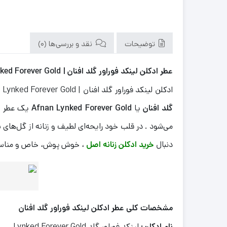
توضیحات
نقد و بررسی‌ها (0)
عطر ادکلن لینکد فوراور گلد افنان | Lynked Forever Gold
ادکلن لینکد فوراور گلد افنان | Lynked Forever Gold خرید و قیمت ادکلن لینکد فوراور گلد زنانه افنان با رایحه: معتدل در نمایندگی افنان ایران خرید کنید . عطر ادکلن
گلد افنان
یا
Afnan Lynked Forever Gold
یک عطر زنا
می‌شود . در قلب خود رایحه‌ای لطیف و زنانه از گل‌های
دنبال
خرید ادکلن زنانه اصل
، خوش‌ پوش، خاص و مناسب ا
مشخصات کلی عطر ادکلن لینکد فوراور گلد افنان
نام ادکلن:
لینکد فوراور گلد Lynked Forever Gold