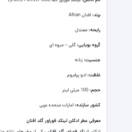
برند:
افنان Afnan
رایحه:
معتدل
گروه بویایی:
گلی – میوه ای
جنسیت:
زنانه
غلظت:
ادو پرفیوم
حجم:
100 میلی لیتر
کشور سازنده:
امارات متحده عربی
معرفی عطر ادکلن لینکد فوراور گلد افنان
ادکلن
لینکد فوراور گلد افنان
یکی از عطر های زنانه جذ