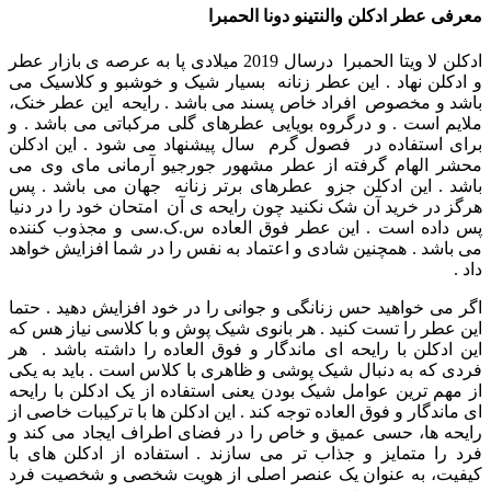
معرفی عطر ادکلن والنتینو دونا الحمبرا
ادکلن لا ویتا الحمبرا درسال 2019 میلادی پا به عرصه ی بازار عطر
و ادکلن نهاد . این عطر زنانه بسیار شیک و خوشبو و کلاسیک می
باشد و مخصوص افراد خاص پسند می باشد . رایحه این عطر خنک،
ملایم است . و درگروه بویایی عطرهای گلی مرکباتی می باشد . و
برای استفاده در فصول گرم سال پیشنهاد می ‌شود . این ادکلن
محشر الهام گرفته از عطر مشهور جورجیو آرمانی مای وی
می
باشد .
این ادکلن جزو عطرهای برتر زنانه جهان می باشد . پس
هرگز در خرید آن شک نکنید چون رایحه ی آن امتحان خود را در دنیا
پس داده است .
این عطر فوق العاده س.ک.سی و مجذوب کننده
می باشد . همچنین شادی و اعتماد به نفس را در شما افزایش خواهد
داد .
اگر می خواهید حس زنانگی و جوانی را در خود افزایش دهید . حتما
این عطر را تست کنید .
هر بانوی شیک پوش و با کلاسی نیاز هس که
این ادکلن با رایحه ای ماندگار و فوق العاده را داشته باشد .
هر
فردی که به دنبال شیک پوشی و ظاهری با کلاس است . باید به یکی
از مهم ترین عوامل شیک بودن یعنی استفاده از یک ادکلن با رایحه
ای ماندگار و فوق العاده توجه کند . این ادکلن ها با ترکیبات خاصی از
رایحه ها، حسی عمیق و خاص را در فضای اطراف ایجاد می کند و
فرد را متمایز و جذاب تر می سازند . استفاده از ادکلن های با
کیفیت، به عنوان یک عنصر اصلی از هویت شخصی و شخصیت فرد