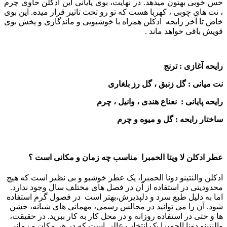
حس خوبی بهتون میدهد. در نهایت، بوی پایانی این ادکلن حاوی چرم
، نت های چوبی ، کهربا هست که تو رو تحت تاثیر قرار میده. این بوی
خاص تا آخر رایحه ادکلن همراه با خوشبویی و ماندگاری و پخش بوی
قویش باقی خواهد ماند .
رایحه آغازی : ترنج
نت میانی : گل زنبق ، گل رز بلغاری
رایحه پایانی : نعناع هندی ، وانيل ، چرم
ساختار رایحه : گل و میوه و چرم
عطر ادکلن لا ویتا الحمبرا مناسب چه زمان و مکانی است ؟
ادکلن والنتینو دونا الحمبرا، یک عطر خوشبو و بی نظیر است که هیچ
محدودیتی در استفاده از آن در فصل های مختلف سال وجود ندارد.
اما به دلیل طبع سرد و دلپذیرش،بهتر است در فصول گرم استفاده
شود. آن را می توانید در مجالس رسمی، مهمانی های شبانه، جشن
ها و حتی در استفاده روزانه و در محل کار به کار ببرید. در حقیقت،
والنتینو دونا الحمبرا یک انتخاب عالی است که در هر مکان و زمانی