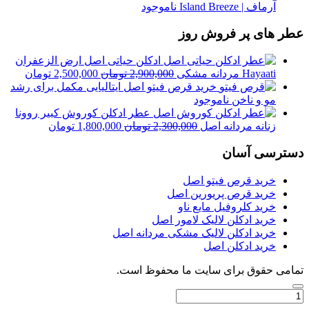
2,500,000 تومان
آرماف | Island Breeze
ناموجود
بود.
است.
عطر های پر فروش روز
ادکلن حیاتی اصل ارض الزعفران
قیمت
قیمت
Hayaati مردانه مشکی
2,900,000
تومان
2,500,000
تومان
اصلی
فعلی
خرید قرص فیتو اصل ایتالیایی مکمل برای رشد
2,900,000 تومان
مو و ناخن
ناموجود
بود.
است.
عطر ادکلن کوروش کبیر روونا
قیمت
قیمت
زنانه مردانه اصل
2,300,000
تومان
1,800,000
تومان
اصلی
فعلی
دسترسی آسان
2,300,000 تومان
000
بود.
است.
خرید قرص فیتو اصل
خرید قرص پریورین اصل
خرید کلروفیل مایع ناو
خرید ادکلن لالیک لامور اصل
خرید ادکلن لالیک مشکی مردانه اصل
خرید ادکلن اصل
تمامی حقوق برای سایت ما محفوظ است.
تعداد:
عطر