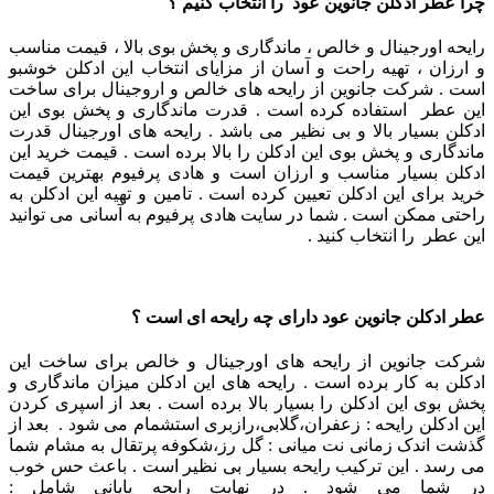
چرا عطر ادکلن جانوین عود را انتخاب کنیم ؟
رایحه اورجینال و خالص ، ماندگاری و پخش بوی بالا ، قیمت مناسب
و ارزان ، تهیه راحت و آسان از مزایای انتخاب این ادکلن خوشبو
است . شرکت جانوین از رایحه های خالص و اروجینال برای ساخت
این عطر استفاده کرده است . قدرت ماندگاری و پخش بوی این
ادکلن بسیار بالا و بی نظیر می باشد . رایحه های اورجینال قدرت
ماندگاری و پخش بوی این ادکلن را بالا برده است . قیمت خرید این
ادکلن بسیار مناسب و ارزان است و هادی پرفیوم بهترین قیمت
خرید برای این ادکلن تعیین کرده است . تامین و تهیه این ادکلن به
راحتی ممکن است . شما در سایت هادی پرفیوم به آسانی می توانید
این عطر را انتخاب کنید .
عطر ادکلن جانوین عود دارای چه رایحه ای است ؟
شرکت جانوین از رایحه های اورجینال و خالص برای ساخت این
ادکلن به کار برده است . رایحه های این ادکلن میزان ماندگاری و
پخش بوی این ادکلن را بسیار بالا برده است . بعد از اسپری کردن
این ادکلن رایحه : زعفران،گلابی،رازبری استشمام می شود . بعد از
گذشت اندک زمانی نت میانی : گل رز،شکوفه پرتقال به مشام شما
می رسد . این ترکیب رایحه بسیار بی نظیر است . باعث حس خوب
در شما می شود . در نهایت رایحه پایانی شامل :