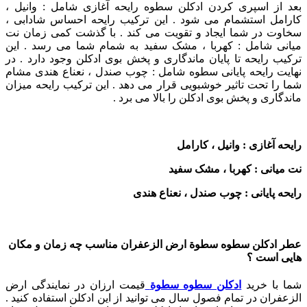
بعد از اسپری کردن ادکلن سطوه رایحه آغازی شامل :
وانیل ،
کارامل استشمام می شود . این ترکیب رایحه احساس شادابی ،
سخاوت در شما ایجاد و تقویت می کند . با گذشت کمی زمان نت
میانی شامل : کهربا ، مشک سفید به شمام شما می رسد . این
ترکیب رایحه تا پایان ماندگاری و پخش بوی ادکلن وجود دارد . در
نهایت رایحه پایانی سطوه شامل : چوب صندل ، نعناع هندی مشام
شما را تحت تاثیر خوشبویی قرار می دهد . این ترکیب رایحه میزان
ماندگاری و پخش بوی ادکلن را بالا می برد .
رایحه آغازی : وانیل ، کارامل
نت میانی : کهربا ، مشک سفید
رایحه پایانی : چوب صندل ، نعناع هندی
عطر ادکلن سطوه سطوة ارض الزعفران مناسب چه زمان و مکان
هایی است ؟
شما با خرید
ادکلن سطوه سطوة
قیمت ارزان در نمایندگی ارض
الزعفران در تمام فصول سال می توانید از این ادکلن استفاده کنید .