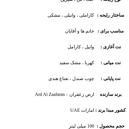
ساختار رایحه :
کاراملی ، وانیلی ، مشکی
مناسب برای :
خانم ها و آقایان
نت آغازی :
وانیل ، کارامل
نت میانی :
کهربا ، مشک سفید
نت پایانی :
چوب صندل ، نعناع هندی
برند سازنده
ارض زعفران – Ard Al Zaafaran
کشور مبدا برند :
امارات UAE
حجم محصول :
100 میلی لیتر