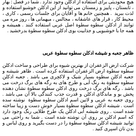
هیچ محودیتی برای استفاده از ادکلن وجود ندارد . شما در فصل : بهار
، تابستان ، پاییز و زمستان می توانید از این ادکلن خوشبو استفاده و
لذت ببرید . همچنین خانم ها و آقایان برای جلسات رسمی ، کاری ،
محیط کار ، قرار های عاشقانه ، مجالس ، میهمانی ها ، روز مره می
توانند از ادکلن سطوه سطوة اصل عربی استفاده کنند . همیشه و
همه جا با خوشبویی و جذابیت بوی ادکلن سطوه سطوة بدرخشید .
ظاهر جعبه و شیشه ادکلن سطوه سطوة عربی
شرکت ارض الزعفران از بهترین شیوه برای طراحی و ساخت ادکلن
سطوه سطوة ارض الزعفران استفاده کرده است . ظاهر شیشه و
جعبه ادکلن سطوه بسیار شیک و لاکچری می باشد . جعبه ادکلن
سطوه سطوة به رنگ آبی و طرح های به رگه های برگ درخت می
باشد . رگه های برگ درخت روی ادکلن سطوه سطوة نشان دهنده
پخش بو و ماندگای ادکلن و قدرت جذب کنندگی بالا آن می باشد .
روی جعبه به عربی و لاتین اسم ادکلن سطوه سطوة نوشته سده
است . شیشه ادکلن سطوه سطوة بسیار خوش دست و زیبا ساخته
شده است . روی شیشه آبی ادکلن یک طرح طلایی رنگ وجود دارد
که اسم ادکلن بر روی آن نوشته شده است . شما به راحتی می
توانید شیشه ادکلن سطوه سطوة را در دست بگیرید و روی لباس و
بدن تان اسپری کنید .