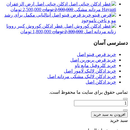
ادکلن حیاتی اصل ارض الزعفران
قیمت
قیمت
Hayaati مردانه مشکی
2,900,000
تومان
2,500,000
تومان
اصلی
فعلی
خرید قرص فیتو اصل ایتالیایی مکمل برای رشد
2,900,000 تومان
مو و ناخن
ناموجود
بود.
است.
عطر ادکلن کوروش کبیر روونا
قیمت
قیمت
زنانه مردانه اصل
2,300,000
تومان
1,800,000
تومان
اصلی
فعلی
دسترسی آسان
2,300,000 تومان
000
بود.
است.
خرید قرص فیتو اصل
خرید قرص پریورین اصل
خرید کلروفیل مایع ناو
خرید ادکلن لالیک لامور اصل
خرید ادکلن لالیک مشکی مردانه اصل
خرید ادکلن اصل
تمامی حقوق برای سایت ما محفوظ است.
تعداد:
عطر
ادکلن
افزودن به سبد خرید
اکلت
سبد خرید
لانوین