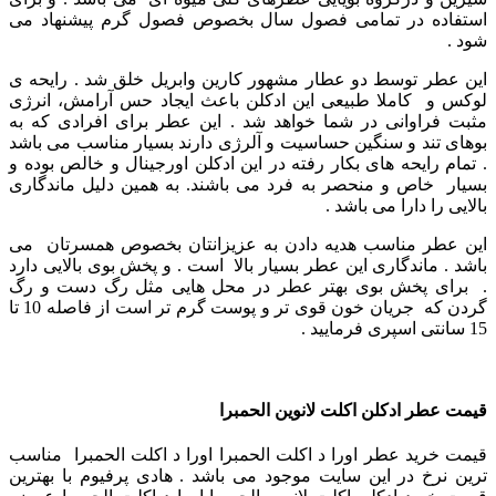
استفاده در تمامی فصول سال بخصوص فصول گرم پیشنهاد می
‌شود .
این عطر توسط دو عطار مشهور کارین وابریل خلق شد .
رایحه ی
لوکس و کاملا طبیعی این ادکلن باعث ایجاد حس آرامش، انرژی
مثبت فراوانی در شما خواهد شد .
این عطر برای افرادی که به
بوهای تند و سنگین حساسیت و آلرژی دارند بسیار مناسب می باشد
.
تمام رایحه های بکار رفته در این ادکلن اورجینال و خالص بوده و
بسیار خاص و منحصر به فرد می باشند. به همین دلیل ماندگاری
بالایی را دارا می باشد .
این عطر مناسب هدیه دادن به عزیزانتان بخصوص همسرتان می
باشد .
ماندگاری این عطر بسیار بالا است . و پخش بوی بالایی دارد
. برای پخش بوی بهتر عطر در محل هایی مثل رگ دست و رگ
گردن که جریان خون قوی تر و پوست گرم تر است از فاصله 10 تا
15 سانتی اسپری فرمایید .
قیمت عطر ادکلن اکلت لانوین الحمبرا
قیمت خرید عطر اورا د اکلت الحمبرا اورا د اکلت الحمبرا مناسب
ترین نرخ در این سایت موجود می باشد . هادی پرفیوم با بهترین