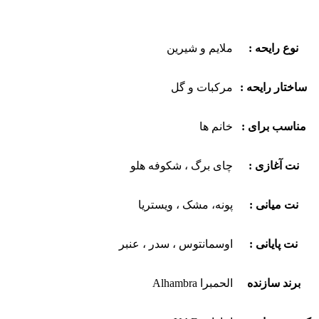
نوع رایحه :
ملایم و شیرین
ساختار رایحه :
مرکبات و گل
مناسب برای :
خانم ها
نت آغازی :
چای برگ ، شکوفه هلو
نت میانی :
پونه، مشک ، ویستریا
نت پایانی :
اوسمانتوس ، سدر ، عنبر
برند سازنده
الحمبرا Alhambra