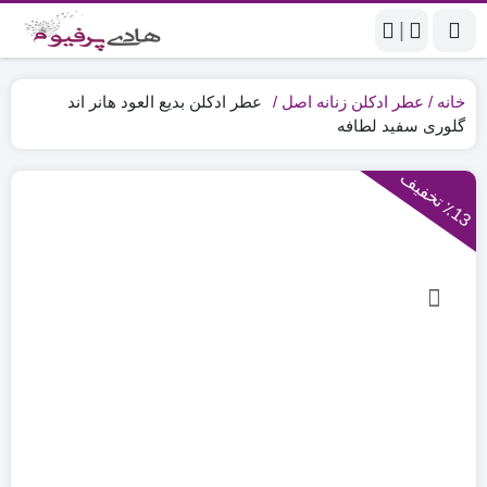
|
خانه
عطر ادکلن زنانه اصل
عطر ادکلن بدیع العود هانر اند
گلوری سفید لطافه
1
3
ت
خ
ف
ی
٪
ف