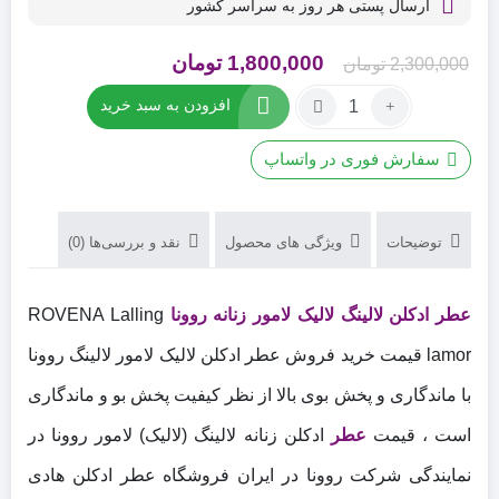
ارسال پستی هر روز به سراسر کشور
قیمت
قیمت
1,800,000
تومان
2,300,000
تومان
اصلی
فعلی
تعداد:
افزودن به سبد خرید
عطر
2,300,000 تومان
1,800,000 تومان
ادکلن
بود.
است.
سفارش فوری در واتساپ
لالینگ
لالیک
لامور
توضیحات
ویژگی های محصول
نقد و بررسی‌ها (0)
زنانه
روونا
ROVENA
عطر ادکلن لالینگ لالیک لامور زنانه روونا
ROVENA Lalling
Lalling
lamor
lamor قیمت خرید فروش عطر ادکلن لالیک لامور لالینگ روونا
با ماندگاری و پخش بوی بالا از نظر کیفیت پخش بو و ماندگاری
است ، قیمت
عطر
ادکلن زنانه لالینگ (لالیک) لامور روونا در
نمایندگی شرکت روونا در ایران فروشگاه عطر ادکلن هادی