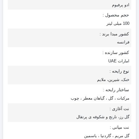
ادو پرفیوم
حجم محصول :
100 میلی لیتر
کشور مبدا برند :
فرانسه
کشور سازنده :
امارات UAE
نوع رایحه :
خنک، شیرین، ملایم
ساختار رایحه :
مرکبات ، گل ، گیاهان معطر ، چوب
نت آغازی :
گل رز، نارنج و شکوفه‌ ی پرتقال
نت میانی :
گل مریم ، گاردنیا ، یاسمین