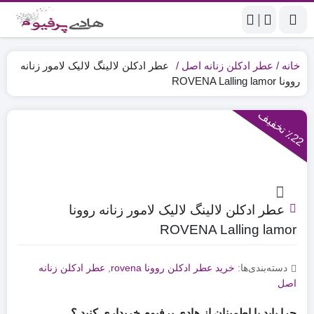
|
خانه
عطر ادکلن زنانه اصل
عطر ادکلن لالینگ لالیک لامور زنانه
روونا ROVENA Lalling lamor
2
2
ت
خ
ف
ی
٪
ف
عطر ادکلن لالینگ لالیک لامور زنانه روونا
ROVENA Lalling lamor
دسته‌بندی‌ها:
خرید عطر ادکلن روونا rovena
,
عطر ادکلن زنانه
اصل
چرا باید با اطمینان از هادی پرفیوم خریداری کنید ؟