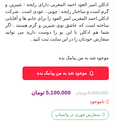
ادکلن امیر العود احمد المغربی دارای رایحه : شیرین و
گرم است و ساختار رایحه : چوبی ، عودی است . شرکت
ادکلن احمد المغربی امیر العود را برای خانم ها و آقایانی
ساخته است که عاشق بوی شیرین و گرم هستند . اگر
شما هم ادکلن با این بو را دوست دارید می توانید
سفارش خودتان را در این سایت ثبت کنید .
موجود شد به من پیامک بده
موجود شد به من پیامک بده
قیمت
قیمت
5,100,000
تومان
6,400,000
تومان
اصلی
فعلی
ناموجود
6,400,000 تومان
100,000
سفارش فوری در واتساپ
بود.
است.