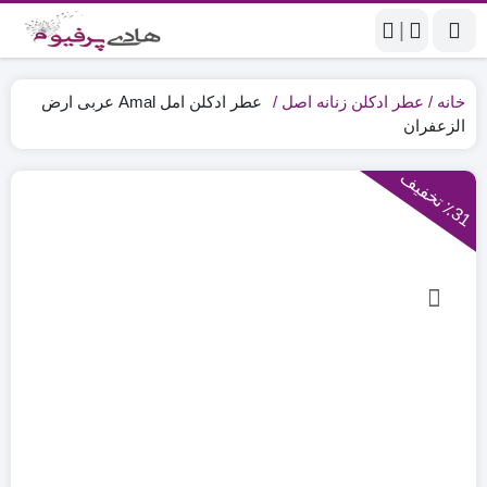
|
خانه
عطر ادکلن زنانه اصل
عطر ادکلن امل Amal عربی ارض
الزعفران
3
1
ت
خ
ف
ی
٪
ف