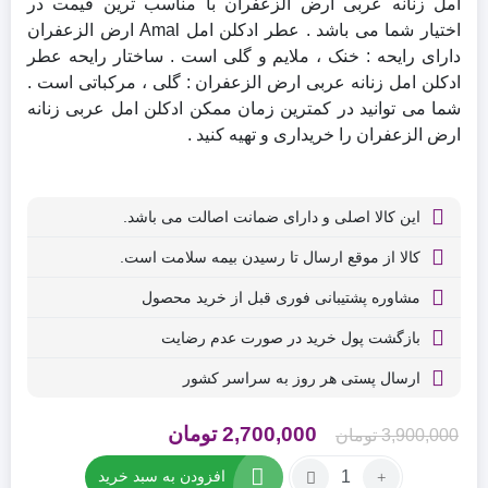
امل زنانه عربی ارض الزعفران با مناسب ترین قیمت در
اختیار شما می باشد . عطر ادکلن امل Amal ارض الزعفران
دارای رایحه : خنک ، ملایم و گلی است . ساختار رایحه عطر
ادکلن امل زنانه عربی ارض الزعفران : گلی ، مرکباتی است .
شما می توانید در کمترین زمان ممکن ادکلن امل عربی زنانه
ارض الزعفران را خریداری و تهیه کنید .
این کالا اصلی و دارای ضمانت اصالت می باشد.
کالا از موقع ارسال تا رسیدن بیمه سلامت است.
مشاوره پشتیبانی فوری قبل از خرید محصول
بازگشت پول خرید در صورت عدم رضایت
ارسال پستی هر روز به سراسر کشور
قیمت
قیمت
2,700,000
تومان
3,900,000
تومان
اصلی
فعلی
تعداد:
افزودن به سبد خرید