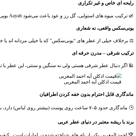
رایحه‌ ای خاص و غیر تکراری
🌿 ترکیب میوه‌ های استوایی، گل رز و عود باعث می‌شود Aayah بویی متفاوت از عطرهای معمول بازاری داشته باشد . نه شبیه دیور است، نه کرید؛ خودش است .
یونی‌سکس واقعی، نه شعاری
⚖️ برخلاف خیلی از عطر های “یونی‌سکس” که یا خیلی مردانه‌ اند یا خیلی زنانه، Aayah دقیقاً وسط است . قابل استفاده برای هر کس
ترکیب شرقی – مدرن حرفه‌ ای
🕌 اگر دنبال عطر شرقی هستی ولی نه سنگین و سنتی، این عطر با 
قیمت ادکلن آیه احمد المغربی
ماندگاری قابل احترام بدون خفه‌ کردن اطرافیان
🕒 ماندگاری حدود ۵–۷ ساعت روی پوست (بیشتر روی لباس) دارد، بدون اینکه مثل برخی عطرهای عربی اطرافت را خفه کند .
برند با ریشه معتبر در دنیای عطر عربی
🏆 احمد المغربي یکی از نام‌ های شناخته‌ شده در امارات است . کیفی