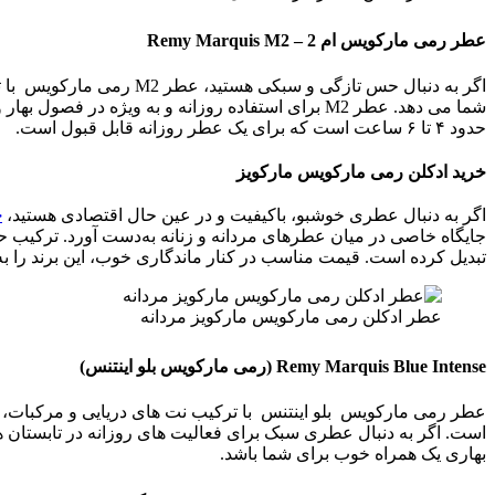
عطر رم
ی
مارکو
ی
س
ام 2 –
Remy Marquis M2
اگر به دنبال حس تازگی 
شما می دهد. عطر M2 برای استفاده روزانه و به ویژ
حدود ۴ تا ۶ ساعت است که برای یک عطر روزانه قابل قبول است.
خرید ادکلن رمی مارکویس مارکویز
اگر به دنبال عطری خوشبو، باکیفیت و در عین حال اقتصادی هستید،
خ
جایگاه خاصی در میان عطرهای مردانه و زنانه به‌دست آورد. ترکیب ح
تبدیل کرده است. قیمت مناسب در کنار ماندگاری خوب، این برند را به
عطر ادکلن رمی مارکویس مارکویز مردانه
Remy Marquis Blue Intense
(رم
ی
مارکو
ی
س
بلو ا
ی
نتنس
)
عطر رمی مارکویس بلو اینتنس با ترکیب نت های دریایی و مرکبات، حس
بهاری یک همراه خوب برای شما باشد.