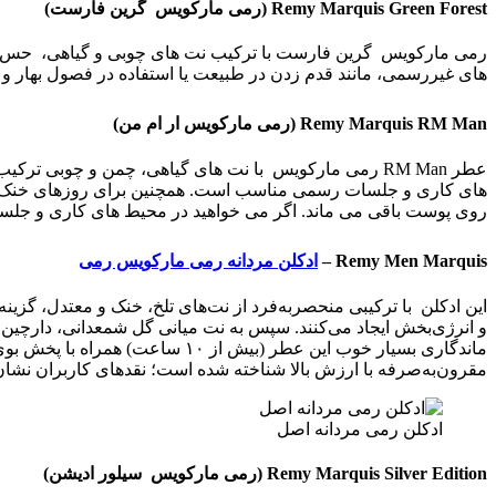
Remy Marquis Green Forest
(
رم
ی
مارکویس گر
ی
ن
فارست
)
رمی مارکویس گرین فارست با ترکیب نت های چوبی و گیاهی، حس حضو
های غیررسمی، مانند قدم زدن در طبیعت یا استفاده در فصول بهار و تابستان بسیار مناسب 
Remy Marquis RM Man
(
رم
ی
مارکو
ی
س
ار ام من
)
عطر RM Man رمی مارکویس با نت های گیاهی، چمن و چوبی
روی پوست باقی می ماند. اگر می خواهید در محیط های کاری و جلسات رسمی حضوری حرفه ای و با اعتماد ب
Remy Men Marquis –
ادکلن مردانه رمی مارکویس رمی
این ادکلن با ترکیبی منحصربه‌فرد از نت‌های تلخ، خنک و معتدل، گزین
و انرژی‌بخش ایجاد می‌کنند. سپس به نت میانی گل شمعدانی، دارچین
ماندگاری بسیار خوب این عطر (بیش از ۱۰ ساعت) همراه با پخش بوی قوی آن، آن را برای مصرف روزمره، مهمانی، قرار رسمی یا هدیه دادن بسیار مناسب کرده است
مقرون‌به‌صرفه با ارزش بالا شناخته شده است؛ نقدهای کاربران نشان می‌دهند که غالباً تا ۶ ساعت ما
ادکلن رمی مردانه اصل
Remy Marquis Silver Edition
(رم
ی
مارکویس س
ی
لور
اد
ی
شن
)