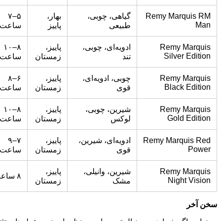
Remy Marquis RM
گیاهی، چوبی،
بهار،
۵–۷
Man
طبیعی
پاییز
ساعت
Remy Marquis
ادویه‌ای، چوبی،
پاییز،
۸–۱۰
Silver Edition
تند
زمستان
ساعت
Remy Marquis
چوبی، ادویه‌ای،
پاییز،
۶–۸
Black Edition
قوی
زمستان
ساعت
Remy Marquis
شیرین، چوبی،
پاییز،
۸–۱۰
Gold Edition
لوکس
زمستان
ساعت
Remy Marquis Red
ادویه‌ای، شیرین،
پاییز،
۷–۹
Power
قوی
زمستان
ساعت
Remy Marquis
شیرین، وانیلی،
پاییز،
۸ ساعت
Night Vision
مشک
زمستان
سخن
آخر