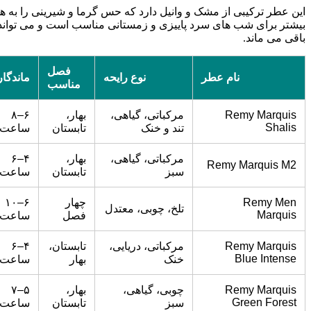
این عطر ترکیبی از مشک و وانیل دارد که حس گرما و شیرینی را به 
باقی می ماند.
فصل
نام عطر
نوع رایحه
ماندگا
مناسب
Remy Marquis
مرکباتی، گیاهی،
بهار،
۶–۸
Shalis
تند و خنک
تابستان
ساعت
مرکباتی، گیاهی،
بهار،
۴–۶
Remy Marquis M2
سبز
تابستان
ساعت
Remy Men
چهار
۶–۱۰
تلخ، چوبی، معتدل
Marquis
فصل
ساعت
Remy Marquis
مرکباتی، دریایی،
تابستان،
۴–۶
Blue Intense
خنک
بهار
ساعت
Remy Marquis
چوبی، گیاهی،
بهار،
۵–۷
Green Forest
سبز
تابستان
ساعت