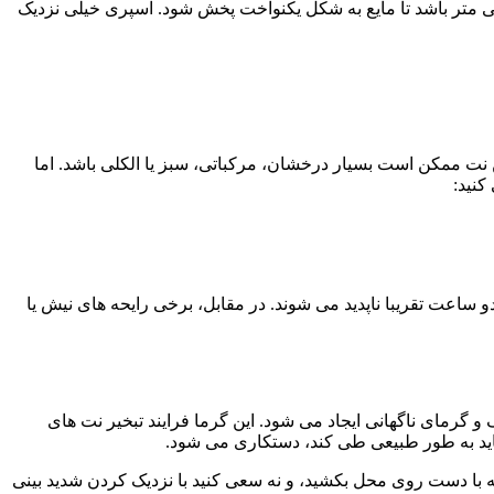
 عطر روی پوست یعنی استفاده از مقدار متعادل، در فاصله مناسب از پوست. فاصله اسپری بهتر است حدود 10 تا 15 سانتی متر باشد تا مایع به شکل یکنواخت پخش شود. اسپری خیلی نزدیک
ن نت ممکن است بسیار درخشان، مرکباتی، سبز یا الکلی باشد. اما
کنید:
اعت تقریبا ناپدید می شوند. در مقابل، برخی رایحه های نیش یا
و گرمای ناگهانی ایجاد می شود. این گرما فرایند تبخیر نت های
اید به طور طبیعی طی کند، دستکاری می شود.
با دست روی محل بکشید، و نه سعی کنید با نزدیک کردن شدید بینی