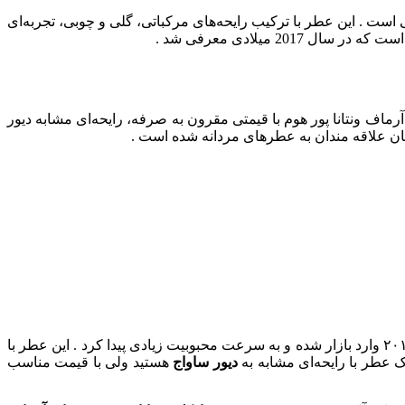
 شیک، مردانه و مشابه دیور ساواج هستید، اما با قیمتی مناسب‌ تر، Armaf Ventana Pour Homme انتخابی عالی است . این عطر با ترکیب رایحه‌های مرکباتی، گلی و چوبی، تجربه‌ای
ست که در سال 2017 میلادی معرفی شد .
م و تلخ، به‌عنوان جایگزینی اقتصادی برای عطر دیور ساواج (Dior Sauvage) شناخته می‌شود . آرماف ونتانا پور هوم با قیمتی مقرون‌ به‌ صرفه، رایحه‌ای مشابه دیور
ان علاقه‌ مندان به عطرهای مردانه شده است .
است که در سال ۲۰۱۷ وارد بازار شده و به سرعت محبوبیت زیادی پیدا کرد . این عطر با
ک عطر با رایحه‌ای مشابه به
دیور ساواج
هستید ولی با قیمت مناسب‌