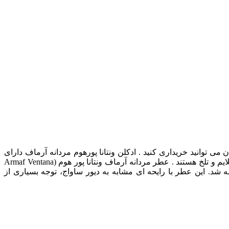
ر سایت رسمی آرماف در ایران می توانید خریداری کنید . ادکلن ونتانا پورهوم مردانه آرماف دارای
ونتانا پورهوم را برای آقایانی ساخته که عاشق ادکلن با بوی ملایم و تلخ هستند . عطر مردانه آرماف ونتانا پور هوم (Armaf Ventana
ت که در سال 2017 با غلظت ادو پرفیوم و در حجم 100 میلی‌لیتر به بازار عرضه شد. این عطر با رایحه‌ ای مشابه به دیور ساواج، توجه بسیاری از