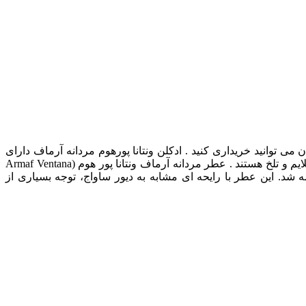
ر سایت رسمی آرماف در ایران می توانید خریداری کنید . ادکلن ونتانا پورهوم مردانه آرماف دارای
رایحه: ملایم و تلخ و ساختار رایحه چوبی، معطر است . شرکت ادکلن آرماف ونتانا پورهوم را برای آقایانی ساخته که عاشق ادکلن با بوی ملایم و تلخ هستند . عطر مردانه آرماف ونتانا پور هوم (Armaf Ventana
ت که در سال 2017 با غلظت ادو پرفیوم و در حجم 100 میلی‌لیتر به بازار عرضه شد. این عطر با رایحه‌ ای مشابه به دیور ساواج، توجه بسیاری از