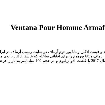
کلن ونتانا پور هوم آرماف | Ventana Pour Homme Armaf خرید و قیمت ادکلن ونتانا پور هوم آرماف د
Pour Homme) یکی از محصولات محبوب برند آرماف اس