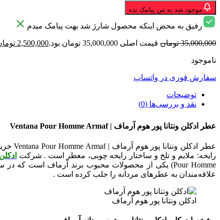
موجود شد به من پیامک بده
رفیق به محض اینکه محصول شارژ شد بهت پیامک میدم
35,000,000
تومان
قیمت اصلی 35,000,000 تومان بود.
2,500,000
تومان
ناموجود
سفارش فوری در واتساپ
توضیحات
نقد و بررسی‌ها (0)
عطر ادکلن ونتانا پور هوم آرماف | Ventana Pour Homme Armaf
عطر اد
رایحه: ملایم و تلخ و ساختار رایحه چوبی، معطر است . شرکت
ادکلن
علاقه‌مندان به عطرهای مردانه را جلب کرده است .
ادکلن ونتانا پور هوم آرماف