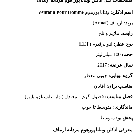
مشخصات کلی ادکلن ونتانا پور هوم مردانه آرماف
اسم ادکلن:
ونتانا پورهوم
Ventana Pour Homme
برند:
آرماف (Armaf)
رایحه:
ملایم و تلخ
نوع عطر:
ادو پرفیوم (EDP)
حجم:
100 میلی‌لیتر
سال عرضه:
2017
گروه بویایی:
چوبی معطر
مناسب برای:
آقایان
فصل مناسب:
فصول گرم و معتدل (بهار، تابستان، پاییز)
ماندگاری:
متوسط تا خوب
پخش بو:
متوسط
معرفی ادکلن ونتانا پورهوم مردانه آرماف