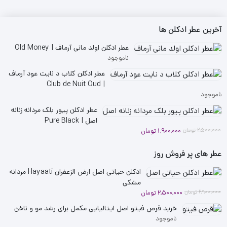
بود.
است.
بود.
است.
بود.
است.
بود.
است.
بود.
است
آخرین عطر ادکلن ها
عطر ادکلن اولد مانی آرماف | Old Money
ناموجود
عطر ادکلن کلاب د نایت عود آرماف
| Club de Nuit Oud
ناموجود
عطر ادکلن پیور بلک مردانه زنانه
اصل | Pure Black
قیمت
قیمت
2,500,000
تومان
1,900,000
تومان
فعلی
اصلی
2,500,000 تومان
1,900,000 تومان
عطر های پر فروش روز
بود.
است.
ادکلن حیاتی اصل ارض الزعفران Hayaati مردانه
مشکی
قیمت
قیمت
2,900,000
تومان
2,500,000
تومان
فعلی
اصلی
خرید قرص فیتو اصل ایتالیایی مکمل برای رشد مو و ناخن
2,900,000 تومان
2,500,000 تومان
ناموجود
بود.
است.