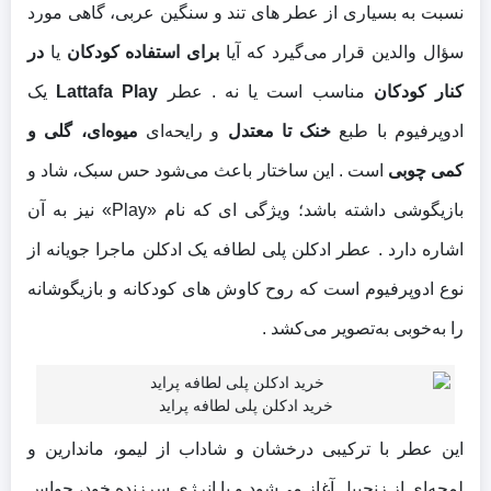
نسبت به بسیاری از عطر های تند و سنگین عربی، گاهی مورد
سؤال والدین قرار می‌گیرد که آیا
برای استفاده کودکان
یا
در
کنار کودکان
مناسب است یا نه . عطر
Lattafa Play
یک
ادوپرفیوم با طبع
خنک تا معتدل
و رایحه‌ای
میوه‌ای، گلی و
کمی چوبی
است . این ساختار باعث می‌شود حس سبک، شاد و
بازیگوشی داشته باشد؛ ویژگی‌ ای که نام «Play» نیز به آن
اشاره دارد . عطر ادکلن پلی لطافه یک ادکلن ماجرا جویانه از
نوع ادوپرفیوم است که روح کاوش‌ های کودکانه و بازیگوشانه
را به‌خوبی به‌تصویر می‌کشد .
خرید ادکلن پلی لطافه پراید
این عطر با ترکیبی درخشان و شاداب از لیمو، ماندارین و
لمحه‌ای از زنجبیل آغاز می‌شود و با انرژی سرزنده‌ خود، حواس