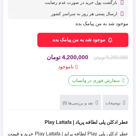
بازگشت پول خرید در صورت عدم رضایت
ارسال پستی هر روز به سراسر کشور
موجود شد به من پیامک بده
موجود شد به من پیامک بده
قیمت
قیمت
4,200,000
تومان
5,200,000
تومان
اصلی
فعلی
ناموجود
5,200,000 تومان
4,200,000 تومان
سفارش فوری در واتساپ
بود.
است.
توضیحات
نقد و بررسی‌ها (0)
عطر ادکلن پلی لطافه پریاد | Play Lattafa
عطر ادکلن پلی Play لطافه پراید | Play Lattafa خرید و قیمت