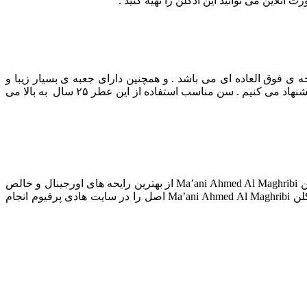
نلاین می توانید این ادکلن را تهیه کنید .
بالا و رایحه ی فوق العاده ای می باشد . و همچنین دارای جعبه ی بسیار زیبا و
لاکچری می باشد . به همین دلیل این عطر فوق العاده بهترین هدیه برای عزیزانتان می باشد . و مطمئن باشید بهترین عطر ها را ما به شما پیشنهاد می کنیم . سن مناسب استفاده از این عطر ۲۵ سال به بالا می
عطر ادکلن Ma’ani Ahmed Al Maghribi دارای رایحه : گرم و تند است . ادکلن فوق دارای بهترین کیفیت ماندگاری و پخش بو می باشد . ادکلن Ma’ani Ahmed Al Maghribi از بهترین رایحه های اورجینال و خالص
تولید شده است . قیمت ادکلن Ma’ani Ahmed Al Maghribi با مناسب ترین نرخ در بازار در دسترس شما می باشد . شما می توانید خرید ادکلن Ma’ani Ahmed Al Maghribi اصل را در سایت هادی پرفیوم انجام