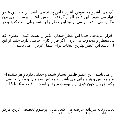
شیک و خوشبو و کلاسیک می باشدو مخصوص افراد خاص پسند می باشد . رایحه این عطر
اد می ‌شود .
این عطر الهام گرفته از حس آفتاب پرست روی بدن
سکس می باشد . و می توانید این عطر را با همسرتان ست کنید و در
رار می‌دهد . حتما این عطر هیجان انگیز را تست کنید .
عطری که
ضایی معطر و مجذوب می برد .
اگر قرار کاری خاصی دارید حتما از این
 باشد این عطر بهترین انتخاب برای شما عزیزان می باشد .
را می باشد .
این عطر ظاهر بسیار شیک و جذابی دارد و هر بیننده ای
 و مجلس و هر زمانی می باشد . و مختص به زمان و مکان خاصی
ماندگاری این عطر بسیار بالا است . و پخش بوی بالایی دارد . برای پخش بوی بهتر عطر در محل هایی مثل رگ دست و رگ گردن که جریان خون قوی تر و پوست سرد تر است از فاصله 10 تا 15
عانی زنانه مردانه عرضه می کند . هادی پرفیوم تخصصی ترین مرکز