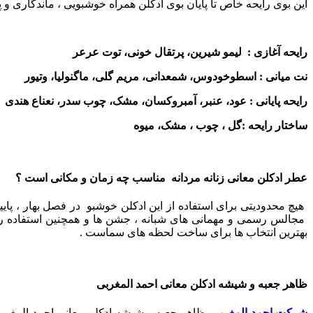
این بوی رایحه خاص تا پایان بوی ادکلن همراه خوشبویی ، ماندگاری و
رایحه آغازی : لیمو شیرین، پرتقال خونی، توت عرعر
نت میانی : اسطوخودوس، شمعدانی، مریم گلی، ماگنولیا، وتیور
رایحه پایانی : عود، عنبر، آمبروکسان، مشک، چوب سدر، نعناع هندی
ساختار رایحه :گل ، چوب ، مشک، میوه
عطر ادکلن معانی زنانه مردانه مناسب چه زمان و مکانی است ؟
هیچ محدودیتی برای استفاده از این ادکلن خوشبو در فصل بهار ، پای
مجالس رسمی و مهمانی های شبانه ، جشن ها و همچنین استفاده روزا
بهترین انتخاب ها برای ساخت لحظه های سماست .
ظاهر جعبه و شیشه ادکلن معانی احمد المغربی
شرکت احمد المغربی
ظاهر جعبه و شیشه ادکلن معانی احمد المغربی