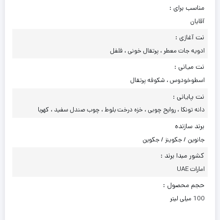
مناسب برای :
آقایان
نت آغازی :
ادویه جات معطر ، پرتقال خونی ، فلفل
نت میانی :
اسطوخودوس ، شکوفه پرتقال
نت پایانی :
دانه تونکا ، روایح چوبی ، خزه درخت بلوط ، چوب صندل سفید ، کهربا
برند سازنده
جانوین / جکوینز / جکوین
کشور مبدا برند :
امارات UAE
حجم محصول :
100 میلی لیتر