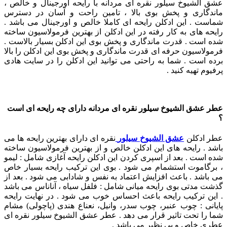
عشق الشیوخ سیلور نقره ای مردانه با رایحه اورجینال و خالص ،
ماندگاری و پخش بوی بالا ، تامین راحت و آسان در دسترس
شماست . این ادکلن رایحه ای کاملا خالص و اورجینال می باشد .
رایحه های به کار رفته در این ادکلن از بهترین فرمولاسیون ساخته
شده است . قدرت ماندگاری و پخش بوی این ادکلن بسیار بالاست .
فرمولاسیون حرفه ای قدرت ماندگاری و پخش بوی این ادکلن را بالا
برده است . شما به راحتی می توانید این ادکلن را در سایت هادی
پرفیوم تهیه کنید .
عطر عشق الشیوخ سیلور نقره ای مردانه دارای چه رایحه ای است
؟
عطر ادکلن
عشق الشیوخ سیلور
نقره ای دارای بهترین رایحه ها می
باشد . رایحه های این ادکلن خالص و از بهترین فرمولاسیون ساخته
شده است . بعد از اسپری کردن این ادکلن رایحه آغازی شامل : لیمو
، برگاموت استشمام می شود . بوی این ترکیب رایحه بسیار خاص
می باشد . باعث افزایش اعتماد به نفس و شادابی می شود . بعد از
گذشت مدتی بوی رایحه میانی شامل : فلفل سیاه ، آناناس می باشد
. این ترکیب رایحه باعث احساس خوب می شود . در نهایت رایحه
پایانی : چوب عنبر، چوب سدر، وانیل، نعناع هندی (پاچولی) مشام
شما را تحت تاثیر قرار می دهد . عطر عشق الشیوخ سیلور نقره ای
عطری خاص و بی نظیر می باشد .