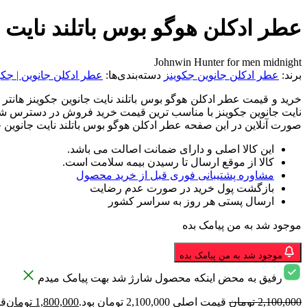
عطر ادکلن هوگو بوس باتلند نایت 
Johnwin Hunter for men midnight
برند:
عطر ادکلن جانوین جکوینز
دسته‌بندی‌ها:
عطر ادکلن جانوین | جکوینز | 
خرید و قیمت عطر ادکلن هوگو بوس باتلند نایت جانوین جکوینز هانتر 
نایت جانوین جکوینز با مناسب ترین قیمت خرید فروش در دسترس شماست
صورت آنلاین در این صفحه عطر ادکلن هوگو بوس باتلند نایت جانوین 
این کالا اصلی و دارای ضمانت اصالت می باشد.
کالا از موقع ارسال تا رسیدن بیمه سلامت است.
مشاوره پشتیبانی فوری قبل از خرید محصول
بازگشت پول خرید در صورت عدم رضایت
ارسال پستی هر روز به سراسر کشور
موجود شد به من پیامک بده
موجود شد به من پیامک بده
رفیق به محض اینکه محصول شارژ شد بهت پیامک میدم
2,100,000
تومان
قیمت اصلی 2,100,000 تومان بود.
1,800,000
تومان
قیمت