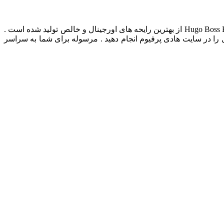
عطر ادکلن Hugo Boss Bottled دارای رایحه : گرم و تند است . ادکلن فوق دارای بهترین کیفیت ماندگاری و پخش بو می باشد . ادکلن Hugo Boss Bottled از بهترین رایحه های اورجینال و خالص تولید شده است .
Hugo Boss Bottle با مناسب ترین نرخ در بازار در دسترس شما می باشد . شما می توانید خرید ادکلن Hugo Boss Bottled اصل را در سایت هادی پرفیوم انجام دهید . مرسوله برای شما به سراسر