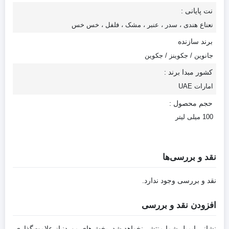
نت پایانی :
نعناع هندی ، سدر ، عنبر ، مشک ، فلفل ، خس خس
برند سازنده
جانوین / جکوینز / جکوین
کشور مبدا برند :
امارات UAE
حجم محصول :
100 میلی لیتر
نقد و بررسی‌ها
نقد و بررسی وجود ندارد.
افزودن نقد و بررسی
نشانی ایمیل شما منتشر نخواهد شد.
بخش‌های موردنیاز علامت‌گذاری