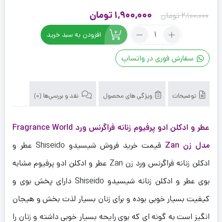
قیمت
قیمت
1,900,000
تومان
2,100,000
تومان
اصلی
فعلی
تعداد:
افزودن به سبد خرید
عطر
2,100,000 تومان
1,900,000 تومان
ادکلن
بود.
است.
سفارش فوری در واتساپ
زنانه
فراگرنس
ورد
مدل
توضیحات
ویژگی های محصول
نقد و بررسی‌ها (0)
زن
Zan
عطر و ادکلن ادو پرفیوم زنانه فراگرنس ورد Fragrance World
حجم
100
مدل زن Zan
قیمت خرید فروش شیسیدو Shiseido عطر و
میلی
لیتر
ادکلن زنانه فراگرنس ورد زن Zan عطر و ادکلن ادو پرفیوم مشابه
بوی عطر و ادکلن زنانه شیسیدو Shiseido دارای پخش بوی و
کیفیت بسیار خوبی بوده و برای زنان بسیار لذت بخش و هیجان
انگیز است به گونه ای که بوی رایحه بسیار خوبی داشته و زنان را