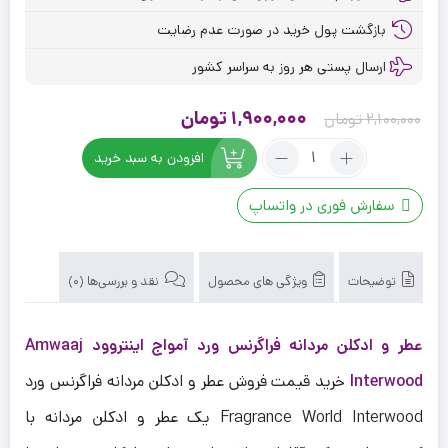
بازگشت پول خرید در صورت عدم رضایت
ارسال پستی هر روز به سراسر کشور
قیمت
قیمت
1,900,000
تومان
2,100,000
تومان
اصلی
فعلی
تعداد:
افزودن به سبد خرید
عطر
2,100,000 تومان
1,900,000 تومان
ادکلن
بود.
است.
سفارش فوری در واتساپ
مردانه
فراگرنس
ورد
آمواج
توضیحات
ویژگی های محصول
نقد و بررسی‌ها (0)
اینتروود
Amwaaj
عطر و ادکلن مردانه فراگرنس ورد آمواج اینتروود Amwaaj
Interwood
حجم
Interwood
خرید قیمت فروش عطر و ادکلن مردانه فراگرنس ورد
۱۰۰
میل
Fragrance World Interwood یک عطر و ادکلن مردانه با