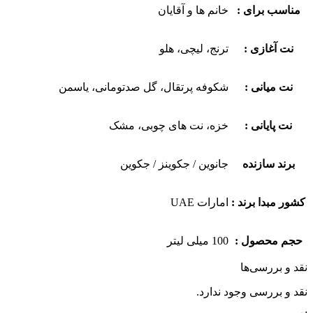
مناسب برای :
خانم ها و آقایان
نت آغازی :
ترنج، لیچی، هلو
نت میانی :
شکوفه پرتقال، گل صدتومانی، یاسمن
نت پایانی :
خزه، نت های چوبی، مشک
برند سازنده
جانوین / جکوینز / جکوین
کشور مبدا برند :
امارات UAE
حجم محصول :
100 میلی لیتر
نقد و بررسی‌ها
نقد و بررسی وجود ندارد.