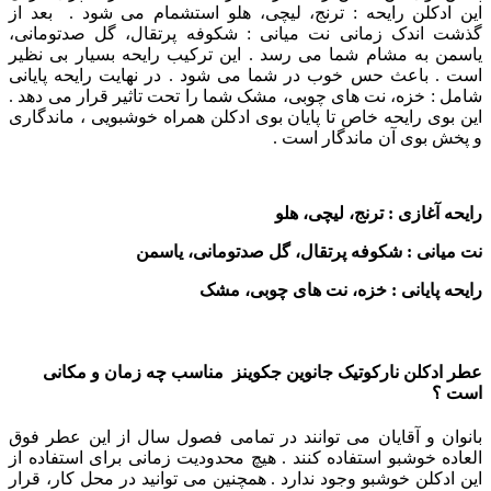
این ادکلن رایحه : ترنج، لیچی، هلو استشمام می شود . بعد از
گذشت اندک زمانی نت میانی : شکوفه پرتقال، گل صدتومانی،
یاسمن به مشام شما می رسد . این ترکیب رایحه بسیار بی نظیر
است . باعث حس خوب در شما می شود . در نهایت رایحه پایانی
شامل : خزه، نت های چوبی، مشک شما را تحت تاثیر قرار می دهد .
این بوی رایحه خاص تا پایان بوی ادکلن همراه خوشبویی ، ماندگاری
و پخش بوی آن ماندگار است .
رایحه آغازی : ترنج، لیچی، هلو
نت میانی : شکوفه پرتقال، گل صدتومانی، یاسمن
رایحه پایانی : خزه، نت های چوبی، مشک
عطر ادکلن نارکوتیک جانوین جکوینز مناسب چه زمان و مکانی
است ؟
بانوان و آقایان می توانند در تمامی فصول سال از این عطر فوق
العاده خوشبو استفاده کنند . هیچ محدودیت زمانی برای استفاده از
این ادکلن خوشبو وجود ندارد .
همچنین می توانید در محل کار، قرار