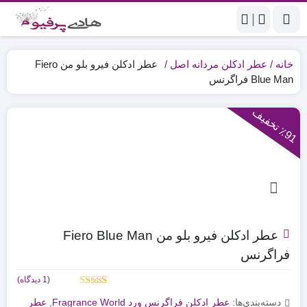
|
خانه
عطر ادکلن مردانه اصل
عطر ادکلن فیرو بلو من Fiero
Blue Man فراگرنس
9
1
ت
خ
ف
ی
٪
ف
عطر ادکلن فیرو بلو من Fiero Blue Man
فراگرنس
(
1
دیدگاه)
1
امتیازدهی
دسته‌بندی‌ها:
عطر ادکلن فراگرنس ورد Fragrance World
,
عطر
5.00
از 5 در