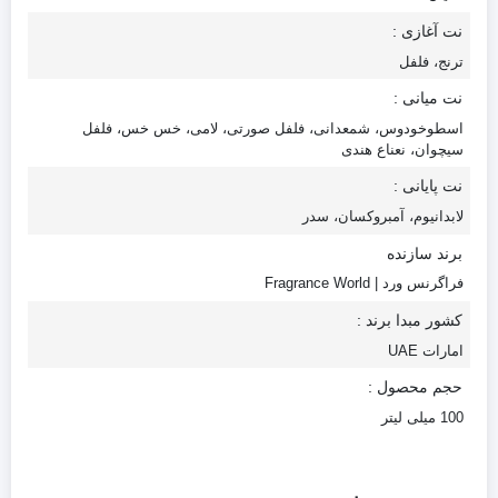
نت آغازی :
ترنج، فلفل
نت میانی :
اسطوخودوس، شمعدانی، فلفل صورتی، لامی، خس خس، فلفل
سیچوان، نعناع هندی
نت پایانی :
لابدانیوم، آمبروکسان، سدر
برند سازنده
فراگرنس ورد | Fragrance World
کشور مبدا برند :
امارات UAE
حجم محصول :
100 میلی لیتر