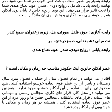
رایحه بسیار بی نظیر است . باعث حس خوب در شما می شود . در
نهایت رایحه پایانی شامل : روایح دودی، سدر، عود، نعناع هندی شما
را تحت تاثیر قرار می دهد . این بوی رایحه خاص تا پایان بوی ادکلن
همراه خوشبویی ، ماندگاری و پخش بوی آن ماندگار است .
رایحه آغازی : جوز، فلفل صورتی، هل، زیره، زعفران، صمغ کندر
نت میانی : شمعدانی، صمغ درختچه مر
رایحه پایانی : روایح دودی، سدر، عود، نعناع هندی
عطر ادکلن جانوین اپیک جکوینز مناسب چه زمان و مکانی است ؟
آقایان می توانند در تمام فصول سال از جمله : فصول سرد سال
زمستان و پاییز از این عطر فوق العاده خوشبو استفاده کنند . هیچ
محدودیتی برای استفاده از این ادکلن خوشبو وجود ندارد .
همچنین
می توانید در محل کار، قرار های کاری، مجالس رسمی و مهمانی
های شبانه ، قرار های عاشقانه ، مجالس جشن ها و روز مره از این
عطر فوق العاده استفاده کنید . همیشه در هر زمان و مکانی با
خوشبویی این ادکلن بدرخشید .