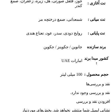
جوز، فلفل صورتی، هل، زیره، زعفران، صمغ
نت آغازی :
کندر
نت میانی :
شمعدانی، صمغ درختچه مر
نت پایانی :
روایح دودی، سدر، عود، نعناع هندی
برند سازنده
جانوین / جکوینز / جکوین
کشور مبدا برند
امارات UAE
:
حجم محصول :
100 میلی لیتر
نقد و بررسی‌ها
نقد و بررسی وجود ندارد.
افزودن نقد و بررسی
نشانی ایمیل شما منتشر نخواهد شد.
بخش‌های موردنیاز