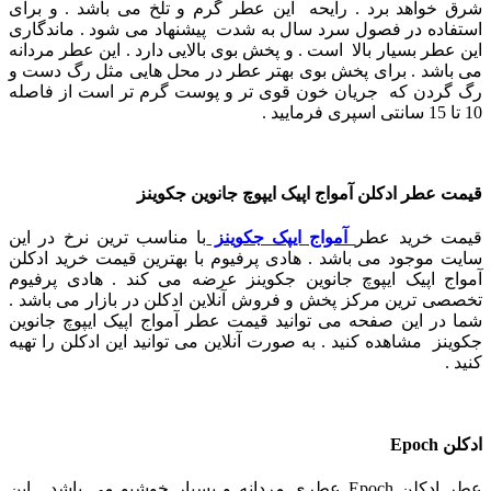
شرق خواهد برد .
رایحه این عطر گرم و تلخ می باشد . و برای
استفاده در فصول سرد سال به شدت پیشنهاد می ‌شود .
ماندگاری
این عطر بسیار بالا است . و پخش بوی بالایی دارد . این عطر مردانه
می باشد .
برای پخش بوی بهتر عطر در محل هایی مثل رگ دست و
رگ گردن که جریان خون قوی تر و پوست گرم تر است از فاصله
10 تا 15 سانتی اسپری فرمایید .
قیمت عطر ادکلن آمواج اپیک ایپوچ جانوین جکوینز
قیمت خرید عطر
آمواج ایپک جکوینز
با مناسب ترین نرخ در این
سایت موجود می باشد . هادی پرفیوم با بهترین قیمت خرید ادکلن
آمواج اپیک ایپوچ جانوین جکوینز عرضه می کند . هادی پرفیوم
تخصصی ترین مرکز پخش و فروش آنلاین ادکلن در بازار می باشد .
شما در این صفحه می توانید قیمت عطر آمواج اپیک ایپوچ جانوین
جکوینز مشاهده کنید . به صورت آنلاین می توانید این ادکلن را تهیه
کنید .
ادکلن Epoch
عطر ادکلن Epoch عطری مردانه و بسیار خوشبو می باشد . این