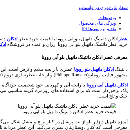
سفارش فوری در واتساپ
توضیحات
ویژگی های محصول
نقد و بررسی‌ها (0)
عطر
ادکلن دانتینگ دانهیل بلو آبی روونا با قیمت خرید عطر
ادکل
ن
دان
خرید عطر دانتینگ دانهیل بلو آبی روونا ارزان و عمده در فروشگاه
ادکل
معرفی عطر ادکلن دانتینگ دانهیل بلو آبی روونا
دانتینگ
ادکلن دانهیل بلو روونا
عطری با رایحه ملایم و ترش است.
این عطر در
مشهور فیلیپ رومانو(Philippe Romano) و از خانه عطرسازی دروم (Drom) می باشد.
ادکلن دانهیل آبی روونا
با رایحه آبی و کهربایی خود شخصیت خودآگاه اس
پاک برخوردار است که برای استفاده های روزمره گزینه مناسبی می 
خنک و تلخ است.
قیمت خرید عطر ادکلن دانتینگ دانهیل بلو آبی روونا
آمیزه دانهیل دیزایر بلو از نت پرتقال در کنار ترنج و مشک شکل می‌گی
مفرحی است که کنار دوستان‌تان سپری می‌کنید. این عطر مردانه تا چ