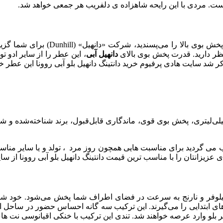
ب است. مردی با این رایحه شاهزاده ی دلفریب هر جمعی خواهد شد.
(Dunhill) برای شما گزینه‌ی ویژه‌ای ارائه کرده است. ادکلن دانهیل آبی
ظر دارید. قدرت پخش بوی بالای
دانهیل آبی
، این عطر را از سایر ادو 
ذکر شد سایت هادی پرفیوم خرید دانتینگ دانهیل بلو آبی روونا این عطر خ
تینگ دانهیل بلو آبی روونا با توجه به حجم ۱۰۰ میلی‌لیتری، پخش بوی قوی، ماندگاری قابل‌
ی گردید برای مناسبت هایی همچون روز مرد ، تولد و یا سایر مناسبت ها،
ای عزیزانتان را با مناسب ترین قیمت دانتینگ دانهیل بلو آبی روونا از س
 نیلوفر و نارنج به ‌سرعت در فضای اطراف شما پخش می‌شود. خود شما 
های ابتدایی را می‌گیرند. این ترکیب سه‌ گانه احساس حضور در ساحل اق
یر بلو وارد عرصه خواهند شد. تندی این ترکیب با خنکی اقیانوسی نت‌ های