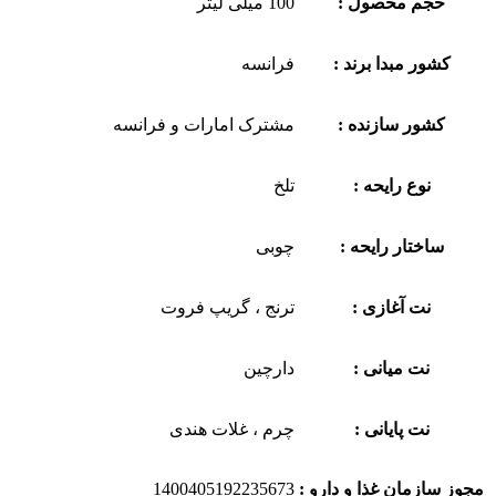
حجم محصول :
100 میلی لیتر
کشور مبدا برند :
فرانسه
کشور سازنده :
مشترک امارات و فرانسه
نوع رایحه :
تلخ
ساختار رایحه :
چوبی
نت آغازی :
ترنج ، گریپ فروت
نت میانی :
دارچین
نت پایانی :
چرم ، غلات هندی
مجوز سازمان غذا و دارو :
1400405192235673