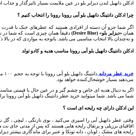
ادکلن دانهیل لندن دیزایر بلو در عین ملایمت بسیار تاثیرگذار و جذا
چرا ادکلن دانتینگ دانهیل بلو آبی روونا روونا را انتخاب کنیم ؟
اگر شما جزو آن دسته از افرادی هستید که عطرهای خنک با قدرت پخش بوی بالا را می‌پسندید، شرکت «دانهیل» 
همان
«دیزایر بلو» (Desire Blue)
دقیقاً همان چیزی است که شما در ن
و نه‌چندان بالا انتخاب مناسبی می باشد.
باتوجه به مواردی که در بالا 
ادکلن دانتینگ دانهیل بلو آبی روونا مناسب هدیه و کادو تولد
خرید عطر مردانه
دان
می‌دهید بسیار خوشحال‌کننده خواهد بود.
اگر به دنبال هدیه ای خاص و چشم گیر و در عین حال با قیمتی مناسب م
شما می باشد.
شما میتوانید خرید عطر دانتینگ دانهیل بلو آبی روونا بر
این ادکلن دارای چه رایحه ای است ؟
وقتی عطر دانهیل آبی را اسپری می‌کنید ، بوی نارنگی ، لیچی ، گل
اقاقیای برزیلی و پرتقال رایحه ‌هایی هستند که پس از مدتی جای نت‌ 
رایحه‌ های مشک ، لوبان ، دانه تونکا و عنبر برای ماندگاری بیشتر دیزا