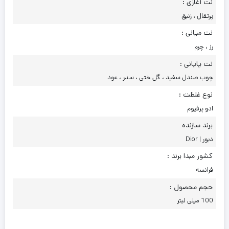
نت آغازی :
پرتقال ، زنبق
نت میانی :
رز ، چرم
نت پایانی :
چوب صندل سفید ، گل ختی ، سدر ، عود
نوع غلظت :
ادو پرفیوم
برند سازنده
دیور | Dior
کشور مبدا برند :
فرانسه
حجم محصول :
100 میلی لیتر