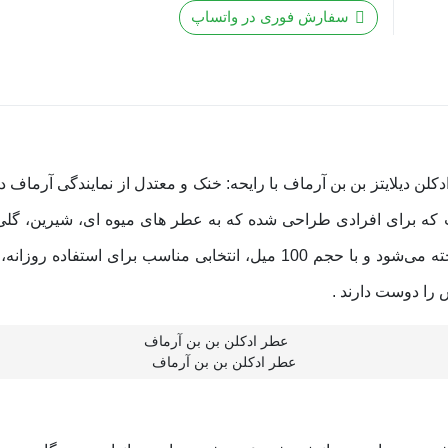
بن
سفارش فوری در واتساپ
بن
آرماف
|
Bon
Bon
Armaf
| Bon Bon Armaf خرید و قیمت ادکلن دیلایتز بن بن آرماف با رایحه: خنک و معتدل از نما
که برای افرادی طراحی شده که به عطر های میوه‌ ای، شیرین، گلی و 
شناخته می‌شود و با حجم 100 میل، انتخابی مناسب برای ا
 را دوست دارند .
عطر ادکلن بن بن آرماف