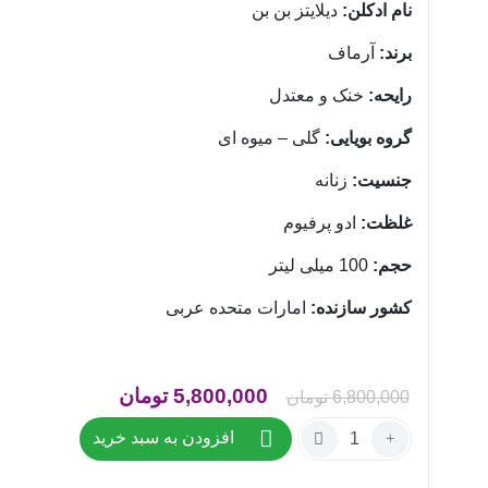
نام ادکلن:
دیلایتز بن بن
برند:
آرماف
رایحه:
خنک و معتدل
گروه بویایی:
گلی – میوه ای
جنسیت:
زنانه
غلظت:
ادو پرفیوم
حجم:
100 میلی لیتر
کشور سازنده:
امارات متحده عربی
قیمت
قیمت
5,800,000
تومان
6,800,000
تومان
اصلی
فعلی
تعداد:
افزودن به سبد خرید
عطر
6,800,000 تومان
800,000
ادکلن
بود.
است.