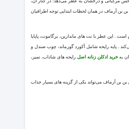
 حس مرکباتی و درخشان به عطر می‌دهد؛ در کنار آن،
ن بن بن آرماف در همان لحظات ابتدایی توجه اطرافیان
رین، میوه‌ ای، گلی و گورماند با حجم 100 میل و غلظت ادوپرفیوم است . این عطر با نت‌ های ماندارین، برگاموت، پاپایا
کند . پایه رایحه شامل آکورد گورماند، چوب صندل و
ان به
خرید ادکلن زنانه اصل
رایحه‌ های شاداب، تمیز،
ن بن آرماف می‌تواند یکی از گزینه‌ های بسیار جذاب