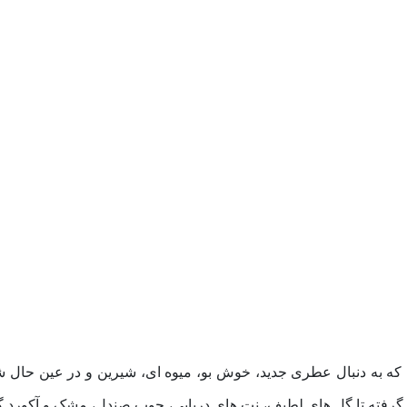
ه به دنبال عطری جدید، خوش‌ بو، میوه‌ ای، شیرین و در عین حال شی
ار گرفته تا گل‌ های لطیف، نت‌ های دریایی، چوب صندل، مشک و آکورد گو